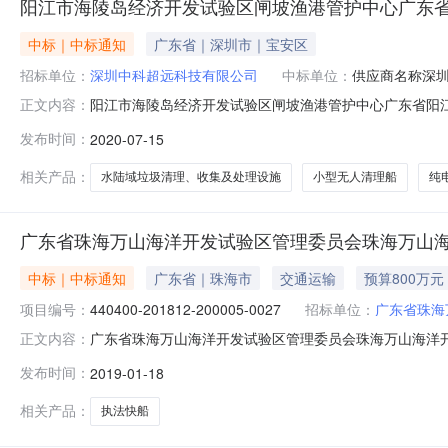
阳江市海陵岛经济开发试验区闸坡渔港管护中心广东省
中标｜中标通知
广东省｜深圳市｜宝安区
招标单位：
深圳中科超远科技有限公司
中标单位：
供应商名称深
阳江市海陵岛经济开发试验区闸坡渔港管护中心广东省阳
正文内容：
布，发布日期：2020-07-15，公告主要内容为：阳
发布时间：
2020-07-15
中标公告，所属区域：广东-阳江，所属行业分类：其他，公
202006-441706001-
相关产品：
水陆域垃圾清理、收集及处理设施
小型无人清理船
纯
广东省珠海万山海洋开发试验区管理委员会珠海万山
中标｜中标通知
广东省｜珠海市
交通运输
预算800万元
项目编号：
440400-201812-200005-0027
招标单位：
广东省珠海
广东省珠海万山海洋开发试验区管理委员会珠海万山海洋
正文内容：
海洋开发试验区管理委员会珠海万山海洋开发试验区管理
发布时间：
2019-01-18
海市公告时间2019年01月18日11:58本项目招标公告
￥692.000000
相关产品：
执法快船