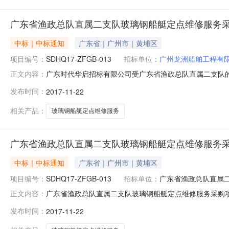
广东省渔政总队直属二支队玻璃钢船艇定点维修服务
中标｜中标通知
广东省｜广州市｜黄埔区
项目编号：
SDHQ17-ZFGB-013
招标单位：
广州龙洲船舶工程有
广东时代华启招标有限公司受广东省渔政总队直属二支队的委托
正文内容：
公开招标进行采购。现就本次采购的中标（成交）结果公告如
发布时间：
2017-11-22
采购项目三、采购项目预算金额（元）：无四、采购方式
门大桥西2：中标
相关产品：
玻璃钢船艇定点维修服务
广东省渔政总队直属二支队玻璃钢船艇定点维修服务
中标｜中标通知
广东省｜广州市｜黄埔区
项目编号：
SDHQ17-ZFGB-013
招标单位：
广东省渔政总队直属
广东省渔政总队直属二支队玻璃钢船艇定点维修服务采购
正文内容：
告时间2017年11月22日14:43本项目招标公告日
发布时间：
2017-11-22
正文项目联系电话详见公告正文采购单位广东省渔政总队
址详见公告正文代理机构联系方式详见