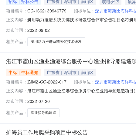
招标｜招标公告
广东省｜深圳市｜南山区
弱电安防
预算
项目编号：
CD-1662130946779
招标单位：
深圳市海斯比海洋科
艇用动力推进系统关键技术研发综合评审公告项目名称艇用动力推进系统关
正文内容：
2022-09-1309:00:00至2022-09-1317
发布时间：
2022-09-02
否报价是否含税是成交方式综合评分法报价次数2报价间隔
相关产品：
艇用动力推进系统关键技术研发
湛江市霞山区渔业渔港综合服务中心渔业指导船建造项
中标｜中标通知
广东省｜深圳市｜南山区
项目编号：
ZJMZ-CG-2022-017
招标单位：
深圳市海斯比海洋科
湛江市霞山区渔业渔港综合服务中心渔业指导船建造项目(二次
正文内容：
目(二次)三、采购结果合同包1(湛江市霞山区渔业渔港
发布时间：
2022-07-20
蛇口渔港渔船修造基地3号厂房998,500.00元四、主
目号品
相关产品：
渔业指导船建造
护海员工作用艇采购项目中标公告