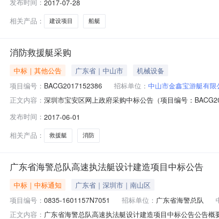
发布时间：
2017-07-28
18,990,000四、采购方式：公开招标五、中标供应
相关产品：
建设项目
船艇
消防救援艇采购
中标｜其他公告
广东省｜中山市
机械设备
项目编号：
BACG2017152386
招标单位：
中山市金鑫宝游艇有限
深圳市宝安区网上政府采购中标公告（项目编号：BACG20
正文内容：
招标中，经评标委员会评定和采购人确认，现将评标结果公布
发布时间：
2017-06-01
1.01500无中标供应商资格审查及报价情况：序号(A包)
相关产品：
救援艇
消防
广东省海警总队高速执法艇设计建造项目中标公告
中标｜中标通知
广东省｜深圳市｜南山区
项目编号：
0835-1601157N7051
招标单位：
广东省海警总队
广东省海警总队高速执法艇设计建造项目中标公告公告概要
正文内容：