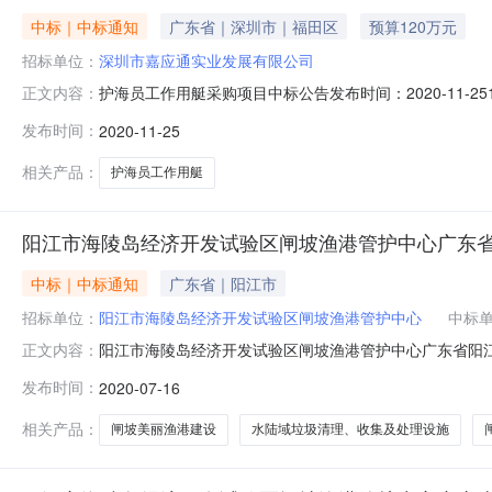
中标｜中标通知
广东省｜深圳市｜福田区
预算120万元
招标单位：
深圳市嘉应通实业发展有限公司
护海员工作用艇采购项目中标公告发布时间：2020-11-251
正文内容：
限公司受采购人的委托，于2020年11月24日就护海员工作用
发布时间：
2020-11-25
确认，现将评审结果公布如下：一、采购项目情况采购项目名称：
相关产品：
护海员工作用艇
阳江市海陵岛经济开发试验区闸坡渔港管护中心广东
中标｜中标通知
广东省｜阳江市
招标单位：
阳江市海陵岛经济开发试验区闸坡渔港管护中心
中标
阳江市海陵岛经济开发试验区闸坡渔港管护中心广东省阳江市
正文内容：
公告类型：中标结果公告招标方式：单一来源采购截止时间
发布时间：
2020-07-16
济开发试验区闸坡渔港管护中心广东省阳江市闸坡美丽渔
渔港管护中心行政区域深圳市公告
相关产品：
闸坡美丽渔港建设
水陆域垃圾清理、收集及处理设施