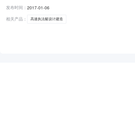
界和联检专用船艇采购单位广东省海警总队筹备组行政区域广州市公
发布时间：
2017-01-06
审委员会负责人：陈建国2.评审委员会成员：王少华、陈
联系人蔡
相关产品：
高速执法艇设计建造
NEW
HOT
5折起
暂时没有搜索结果…