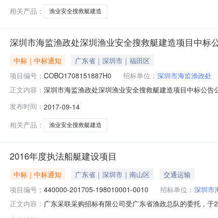
海斯比船
相关产品：
渔业安全搜救艇建造
深圳市海监渔政处深圳渔业安全搜救艇建造项目中标
中标｜中标通知
广东省｜深圳市｜福田区
项目编号：
COBO1708151887H0
招标单位：
深圳市海监渔政处
深圳市海监渔政处深圳渔业安全搜救艇建造项目中标公告公
正文内容：
市海监渔政处行政区域广东省公告时间2017年09月14日10
发布时间：
2017-09-14
标金额￥98.2万元（人民币）联系人及联系方式：项目联系
相关产品：
渔业安全搜救艇建造
2016年度执法船艇建设项目
中标｜中标通知
广东省｜深圳市｜南山区
交通运输
项目编号：
440000-201705-198010001-0010
招标单位：
深圳市
广东采联采购招标有限公司受广东省渔政总队的委托，于2017年0
正文内容：
购的中标（成交）结果公告如下：一、采购项目编号：440000