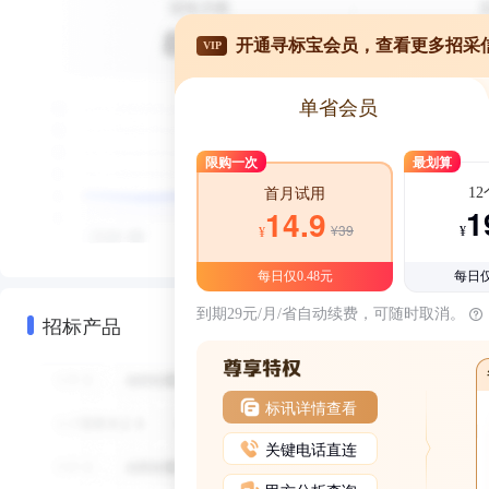
开通寻标宝会员，查看更多招采
VIP
单省会员
限购一次
最划算
1
首月试用
1
14.9
¥39
¥
¥
每日仅0.48元
每日仅
到期29元/月/省自动续费，可随时取消。
招标产品
标讯详情查看
关键电话直连