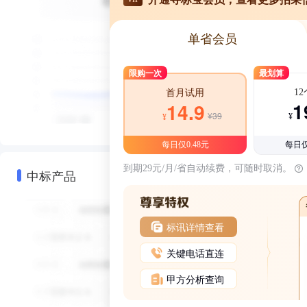
单省会员
限购一次
最划算
1
首月试用
1
14.9
¥39
¥
¥
每日仅0.48元
每日仅
到期29元/月/省自动续费，可随时取消。
中标产品
标讯详情查看
关键电话直连
甲方分析查询