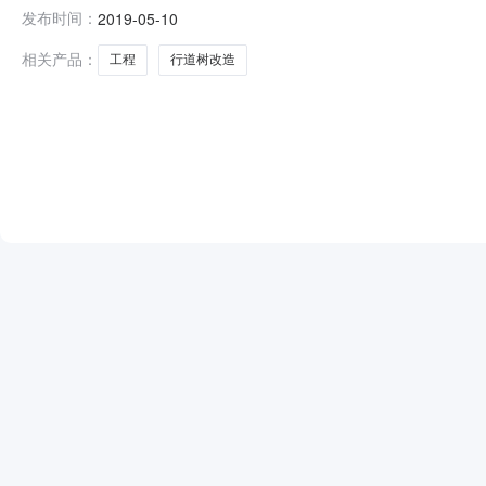
法工程名称鳌江动车站至104国道沿线行道树改造提升
发布时间：
2019-05-10
股份经济合作社2019年05月09日
相关产品：
工程
行道树改造