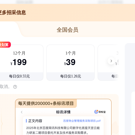
更多招采信息
全国会员
最划算
12个月
1个月
3个月
199
39
99
¥
¥
¥
每日仅0.55元
每日仅1.26元
每日仅1.08元
时取消。