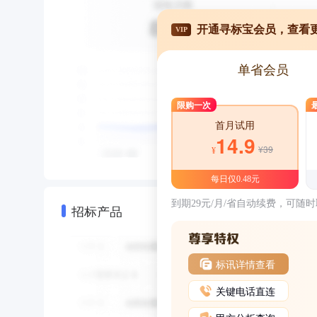
开通寻标宝会员，查看
VIP
单省会员
限购一次
首月试用
14.9
¥39
¥
每日仅0.48元
到期29元/月/省自动续费，可随
招标产品
标讯详情查看
关键电话直连