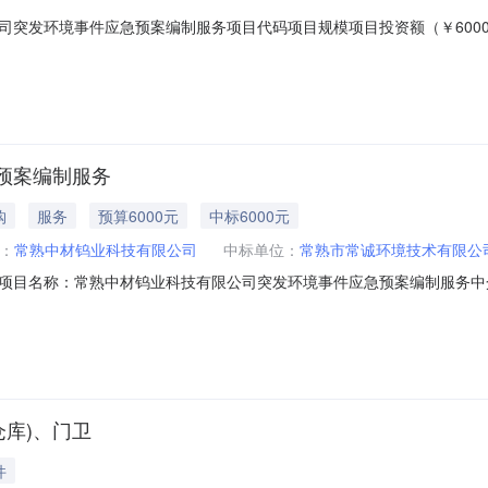
司突发环境事件应急预案编制服务项目代码项目规模项目投资额（￥6000
价服务金额说明服务金额：6000.0￥元金额说明：无业主单位信息项目单
玉梅法人类型企业法人是否公开联系方式否项目联系人***联系方式***单位地
预案编制服务
购
服务
预算6000元
中标6000元
：
常熟中材钨业科技有限公司
中标单位：
常熟市常诚环境技术有限公
项目名称：常熟中材钨业科技有限公司突发环境事件应急预案编制服务中
36选取中介日期：2025-04-2117:30:00项目规模：项目投资额（￥60
,000.00元选取中介方式：null中选企业名称：常熟市常诚环境技术
仓库)、门卫
件