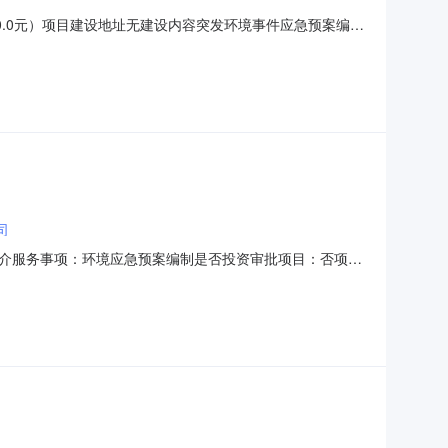
.0元）项目建设地址无建设内容突发环境事件应急预案编制
位常熟中材钨业科技有限公司统一社会信用代码
址***中介服务需求中介服务事项中介选取方式直接选取服务时限
司
介服务事项：环境应急预案编制是否投资审批项目：否项目
00.0元）项目所属区域：江苏省苏州市常熟市服务类型：环保咨询服务
有限公司中选企业联系地址：常熟经济技术开发区高新