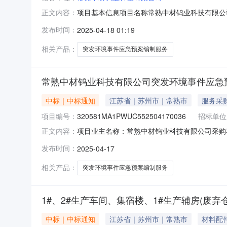
项目基本信息项目名称常熟中材钨业科技有限公
正文内容：
服务服务金额6000.0元竞价最低价竞价最高
发布时间：
2025-04-18 01:19
91320581MA1PWUC55D法定代表人李
要求60天其他需求
相关产品：
突发环境事件应急预案编制服务
常熟中材钨业科技有限公司突发环境事件应急
中标｜中标通知
江苏省｜苏州市｜常熟市
服务采
项目编号：
320581MA1PWUC552504170036
招标单位
项目业主名称：常熟中材钨业科技有限公司采购
正文内容：
编号：320581MA1PWUC5525041700
发布时间：
2025-04-17
服务时限：按照合同双方自行约定服务金额：￥6
相关产品：
突发环境事件应急预案编制服务
1#、2#生产车间、集宿楼、1#生产辅房(废弃
中标｜中标通知
江苏省｜苏州市｜常熟市
材料配