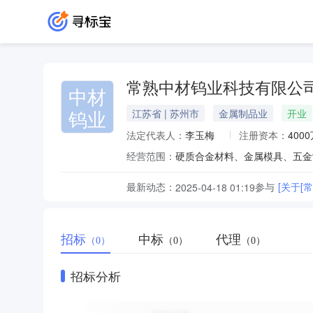
常熟中材钨业科技有限公
中材
钨业
江苏省 | 苏州市
金属制品业
开业
法定代表人：
李玉梅
注册资本：
400
经营范围：
最新动态：
参与
[关于
2025-04-18 01:19
招标
中标
代理
（0）
（0）
（0）
招标分析