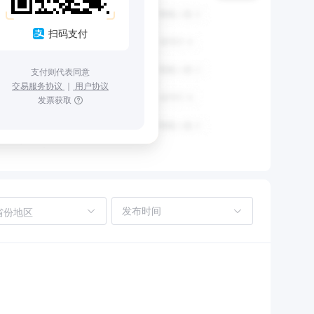
扫码支付
支付则代表同意
交易服务协议
｜
用户协议
发票获取
省份地区