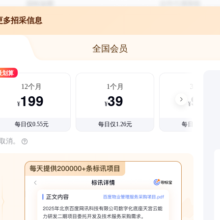
更多招采信息
全国会员
最划算
12个月
1个月
3个月
199
39
99
¥
¥
¥
每日仅0.55元
每日仅1.26元
每日仅1.08元
时取消。