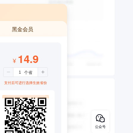
黑金会员
14.9
¥
支付后可进行选择生效省份
公众号