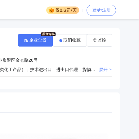
登录/注册
企业全景
取消收藏
监控
业集聚区金仓路20号
一般项目：技术服务、技术开发、技术咨询、技术交流、技术转让、技术推广；化工产品销售（不含许可类化工产品）；技术进出口；进出口代理；货物进出口(除依法须经批准的项目外，凭营业执照依法自主开展经营活动)。许可项目：危险化学品生产；危险化学品经营(依法须经批准的项目，经相关部门批准后方可开展经营活动，具体经营项目以审批结果为准)。
展开