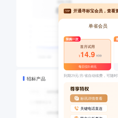
开通寻标宝会员，查看
VIP
单省会员
限购一次
首月试用
14.9
¥39
¥
每日仅0.48元
到期29元/月/省自动续费，可随
招标产品
标讯详情查看
关键电话直连