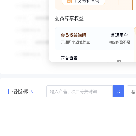
甲方分析查询
会员尊享权益
招投标
招
0