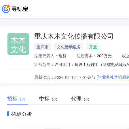
重庆木木文化传播有限公司
木木
文化
重庆市
文化活动服务
开业
法定代表人：
詹群
注册资本：
200万元
成
经营范围：
最新动态：
参与
[毕业典礼音响服务
2026-07-15 17:01
招标
中标
代理
（0）
（0）
（0）
招标分析