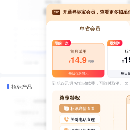
开通寻标宝会员，查看更多招采
VIP
单省会员
限购一次
最划算
1
首月试用
1
14.9
¥39
¥
¥
每日仅0.48元
每日仅
到期29元/月/省自动续费，可随时取消。
招标产品
标讯详情查看
关键电话直连