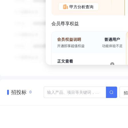
甲方分析查询
会员尊享权益
招投标
招
0