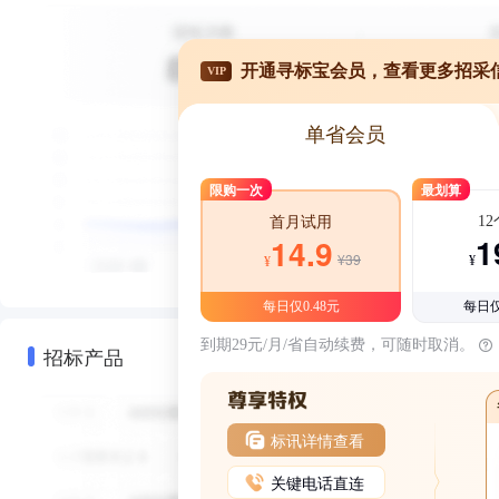
开通寻标宝会员，查看更多招采
VIP
单省会员
限购一次
最划算
1
首月试用
1
14.9
¥39
¥
¥
每日仅0.48元
每日仅
到期29元/月/省自动续费，可随时取消。
招标产品
标讯详情查看
关键电话直连