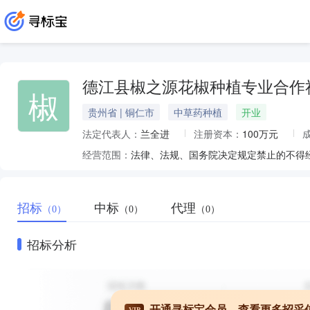
德江县椒之源花椒种植专业合作
椒
贵州省 | 铜仁市
中草药种植
开业
法定代表人：
兰全进
注册资本：
100万元
经营范围：
招标
中标
代理
（0）
（0）
（0）
招标分析
开通寻标宝会员，查看更多招采
VIP