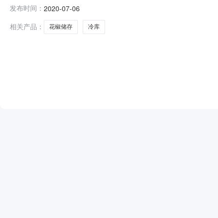
总价人民币468800元德江县花椒储存冷库采购项目中标（成交
发布时间：
2020-07-06
人:徐光明5、项目联系人电话:0856-85300666、项
相关产品：
花椒储存
冷库