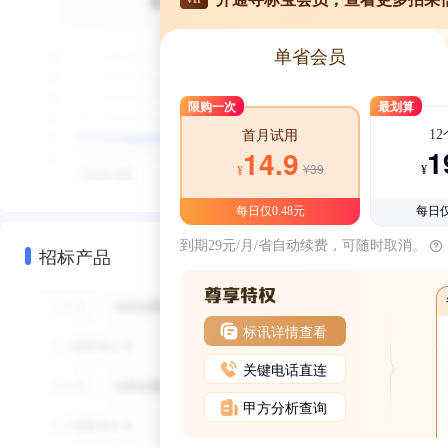
单省会员
限购一次
最划算
1
首月试用
1
14.9
¥39
¥
¥
每日仅0.48元
每日仅
到期29元/月/省自动续费，可随时取消。
招标产品
标讯详情查看
关键电话直连
甲方分析查询