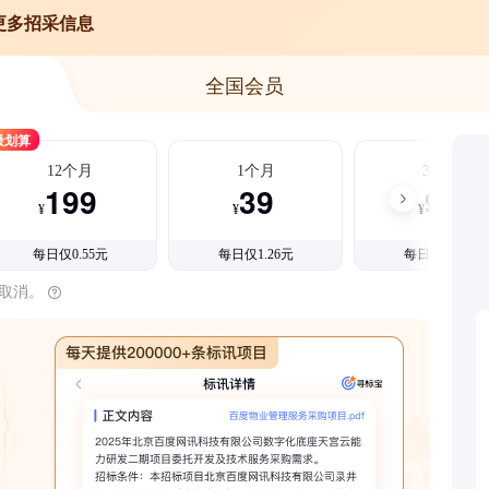
更多招采信息
全国会员
最划算
12个月
1个月
3个月
199
39
99
¥
¥
¥
每日仅0.55元
每日仅1.26元
每日仅1.08元
时取消。