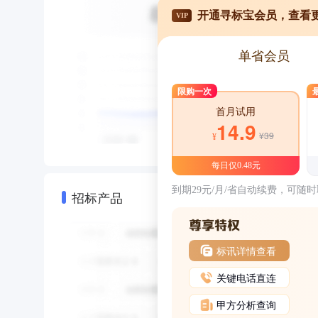
开通寻标宝会员，查看
VIP
单省会员
限购一次
首月试用
14.9
¥39
¥
每日仅0.48元
到期29元/月/省自动续费，可随
招标产品
标讯详情查看
关键电话直连
甲方分析查询