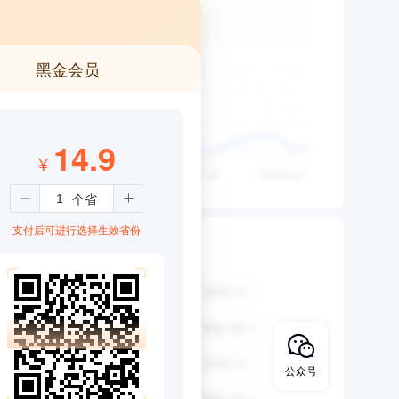
黑金会员
14.9
¥
支付后可进行选择生效省份
公众号