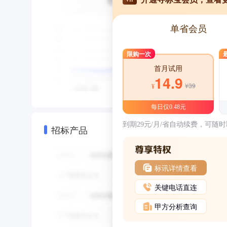
单省会员
限购一次
首月试用
14.9
¥39
¥
每日仅0.48元
到期29元/月/省自动续费，可随
招标产品
标讯详情查看
关键电话直连
甲方分析查询