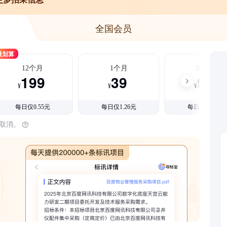
全国会员
最划算
12个月
1个月
3个月
199
39
99
¥
¥
¥
每日仅0.55元
每日仅1.26元
每日仅1.08元
时取消。