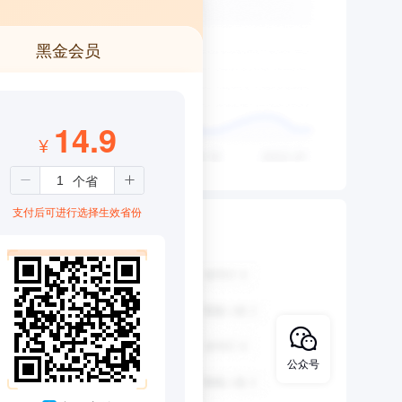
黑金会员
14.9
¥
支付后可进行选择生效省份
公众号