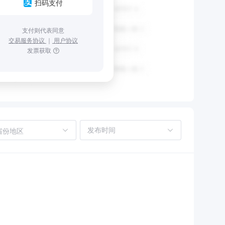
扫码支付
支付则代表同意
交易服务协议
｜
用户协议
发票获取
省份地区