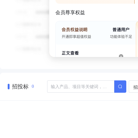
会员尊享权益
招投标
招
0