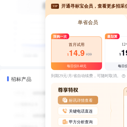
开通寻标宝会员，查看更多招采
VIP
单省会员
限购一次
最划算
1
首月试用
1
14.9
¥39
¥
¥
每日仅0.48元
每日仅
到期29元/月/省自动续费，可随时取消。
招标产品
标讯详情查看
关键电话直连
甲方分析查询