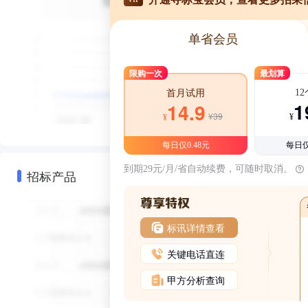
单省会员
限购一次
最划算
1
首月试用
1
14.9
¥39
¥
¥
每日仅0.48元
每日仅
到期29元/月/省自动续费，可随时取消。
招标产品
标讯详情查看
关键电话直连
甲方分析查询