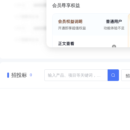
会员尊享权益
招投标
招
0