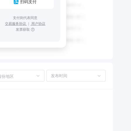
扫码支付
支付则代表同意
交易服务协议
｜
用户协议
发票获取
省份地区