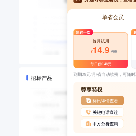
单省会员
限购一次
首月试用
14.9
¥39
¥
每日仅0.48元
到期29元/月/省自动续费，可随
招标产品
标讯详情查看
关键电话直连
甲方分析查询