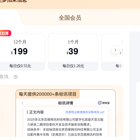
全国会员
最划算
12个月
1个月
3个月
199
39
99
¥
¥
¥
每日仅0.55元
每日仅1.26元
每日仅1.08元
时取消。