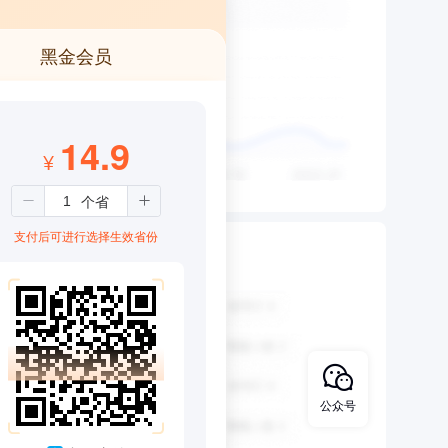
黑金会员
14.9
¥
支付后可进行选择生效省份
公众号