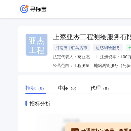
上蔡亚杰工程测绘服务有
亚杰
工程
河南省 | 驻马店市
遥感测绘服务
法定代表人：
葛亚杰
注册资本：
100
经营范围：
招标
中标
代理
（0）
（0）
（0）
招标分析
开通寻标宝会员，查看
VIP