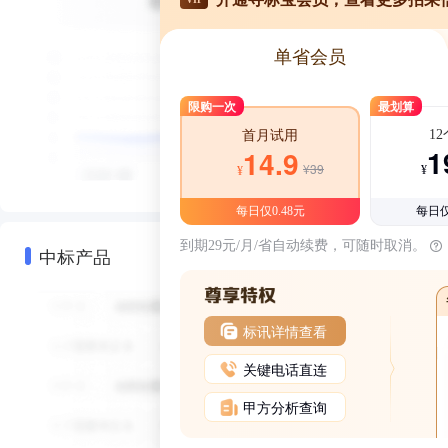
单省会员
限购一次
最划算
1
首月试用
1
14.9
¥39
¥
¥
每日仅0.48元
每日仅
到期29元/月/省自动续费，可随时取消。
中标产品
标讯详情查看
关键电话直连
甲方分析查询