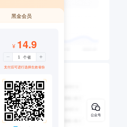
黑金会员
14.9
¥
支付后可进行选择生效省份
公众号