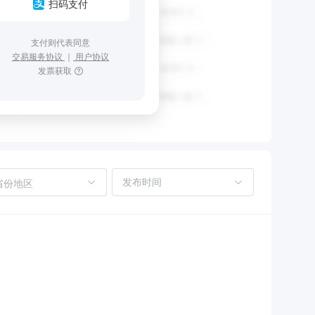
扫码支付
支付则代表同意
交易服务协议
｜
用户协议
发票获取
省份地区