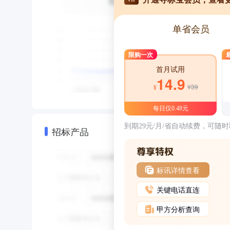
单省会员
限购一次
首月试用
14.9
¥39
¥
每日仅0.48元
到期29元/月/省自动续费，可随
招标产品
标讯详情查看
关键电话直连
甲方分析查询