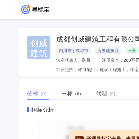
成都创威建筑工程有限公
创威
建筑
四川省 | 成都市
房屋建筑业
开业
法定代表人：
陈晨
注册资本：
200万
经营范围：
招标
中标
代理
（0）
（0）
（0）
招标分析
开通寻标宝会员，查看
VIP