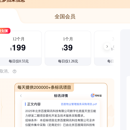
全国会员
最划算
12个月
1个月
3个月
199
39
99
¥
¥
¥
每日仅0.55元
每日仅1.26元
每日仅1.08元
时取消。