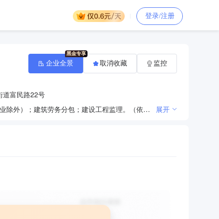
登录/注册
企业全景
取消收藏
监控
道富民路22号
许可项目：建设工程施工；住宅室内装饰装修；建设工程设计；施工专业作业；建筑物拆除作业（爆破作业除外）；建筑劳务分包；建设工程监理。（依法须经批准的项目，经相关部门批准后方可开展经营活动，具体经营项目以相关部门批准文件或许可证件为准）一般项目：金属门窗工程施工；市政设施管理；园林绿化工程施工；对外承包工程；工程管理服务；城乡市容管理；土地整治服务；体育场地设施工程施工；建筑物清洁服务；住宅水电安装维护服务；工程和技术研究和试验发展；普通机械设备安装服务；劳务服务（不含劳务派遣）；建筑材料销售。（除依法须经批准的项目外，凭营业执照依法自主开展经营活动）
展开