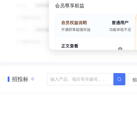
会员尊享权益
招投标
招
0