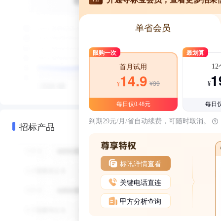
单省会员
限购一次
最划算
1
首月试用
1
14.9
¥39
¥
¥
每日仅0.48元
每日仅
到期29元/月/省自动续费，可随时取消。
招标产品
标讯详情查看
关键电话直连
甲方分析查询