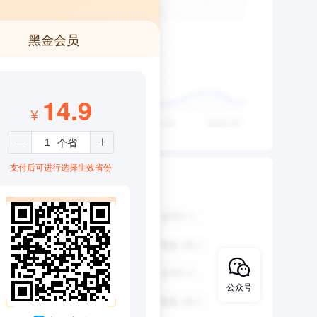
黑金会员
14.9
¥
支付后可进行选择生效省份
公众号