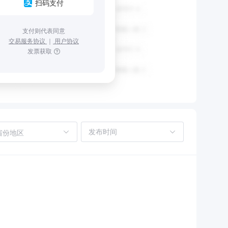
扫码支付
支付则代表同意
交易服务协议
｜
用户协议
发票获取
省份地区