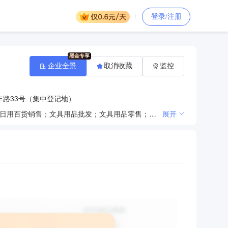
登录/注册
企业全景
取消收藏
监控
路33号（集中登记地）
一般项目：建筑材料销售；建筑装饰材料销售；金属材料销售；化工产品销售（不含许可类化工产品）；日用百货销售；文具用品批发；文具用品零售；电子产品销售；企业管理咨询；会议及展览服务；专用设备修理；广告制作；广告设计、代理；广告发布。（除依法须经批准的项目外，凭营业执照依法自主开展经营活动）许可项目：建设工程施工；建设工程设计。（依法须经批准的项目，经相关部门批准后方可开展经营活动，具体经营项目以相关部门批准文件或许可证件为准）
展开