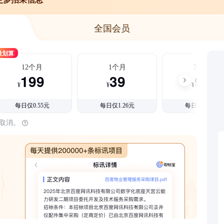
全国会员
最划算
12个月
1个月
3个月
199
39
99
¥
¥
¥
每日仅0.55元
每日仅1.26元
每日仅1.08元
时取消。