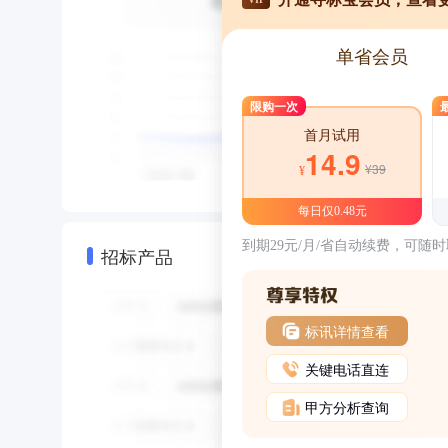
单省会员
限购一次
首月试用
14.9
¥39
¥
每日仅0.48元
到期29元/月/省自动续费，可随
招标产品
标讯详情查看
关键电话直连
甲方分析查询