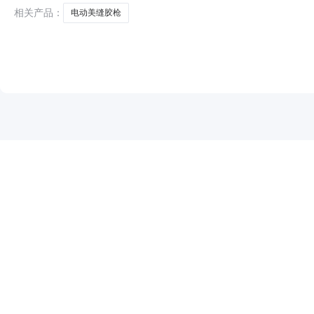
相关产品：
电动美缝胶枪
NEW
HOT
5折起
暂时没有搜索结果…