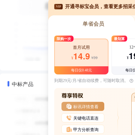
开通寻标宝会员，查看更多招采
VIP
单省会员
限购一次
最划算
1
首月试用
1
14.9
¥39
¥
¥
每日仅0.48元
每日仅
到期29元/月/省自动续费，可随时取消。
中标产品
标讯详情查看
关键电话直连
甲方分析查询