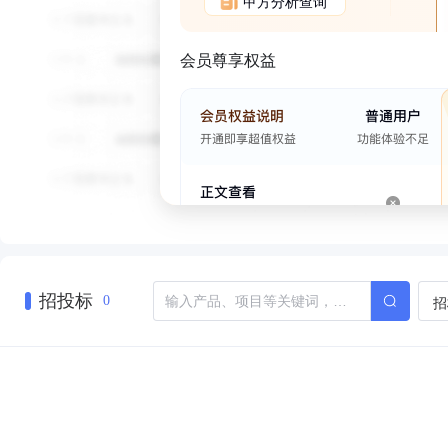
甲方分析查询
会员尊享权益
招投标
招
0