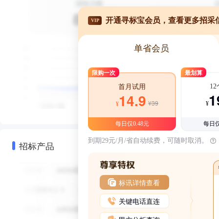
开通寻标宝会员，查看更多招采
VIP
单省会员
限购一次
最划算
1
首月试用
1
14.9
¥39
¥
¥
每日仅0.48元
每日仅
到期29元/月/省自动续费，可随时取消。
招标产品
标讯详情查看
关键电话直连