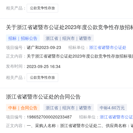
相关产品：
公款竞争性存放
关于浙江省诸暨市公证处2023年度公款竞争性存放招
招标｜招标公告
浙江省｜绍兴市｜诸暨市
项目编号：
诸广和2023-09-23
招标单位：
浙江省诸暨市公证处
关于浙江省诸暨市公证处2023年度公款竞争性存放招标项
正文内容：
财政性资金存放管理，提高资金效益，防止利益冲突和利益
发布时间：
2023-09-25 16:34
考评管理办法实施细则》（诸财预执〔2022〕12号）
加投标。一、招标项目名称浙
相关产品：
公款竞争性存放
浙江省诸暨市公证处的合同公告
中标｜合同公告
浙江省｜绍兴市｜诸暨市
中标4.60万元
项目编号：
1986527000020233487
招标单位：
浙江省诸暨市公证
一、采购人名称：浙江省诸暨市公证处二、供应商名称：
正文内容：
1986527000020233487五、合同编号：11N741