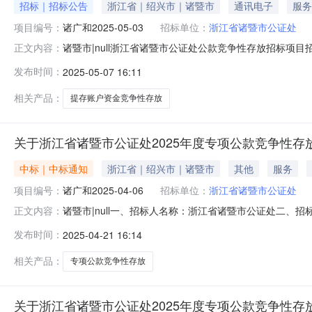
招标｜招标公告
浙江省｜绍兴市｜诸暨市
通讯电子
服务
项目编号：
诸广和2025-05-03
招标单位：
浙江省诸暨市公证处
诸暨市|null浙江省诸暨市公证处公款竞争性存放招标项目
正文内容：
送，根据《诸暨市政府性资金竞争性存放考评管理办法》（诸
发布时间：
2025-05-07 16:11
市政府性资金竞争性存放评分办法指导意见》的文件精神，
户资金竞争性存放
相关产品：
提存账户资金竞争性存放
关于浙江省诸暨市公证处2025年度专项公款竞争性存
中标｜中标通知
浙江省｜绍兴市｜诸暨市
其他
服务
项目编号：
诸广和2025-04-06
招标单位：
浙江省诸暨市公证处
诸暨市|null一、招标人名称：浙江省诸暨市公证处二、招
正文内容：
项目内容：浙江省诸暨市公证处2025年度专项公款竞争性存放
发布时间：
2025-04-21 16:14
月21日七、中标结果：存款期限12个月序号投标银行中标存款
相关产品：
专项公款竞争性存放
关于浙江省诸暨市公证处2025年度专项公款竞争性存