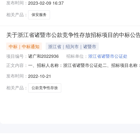
发布时间：
2023-02-09 16:37
市行政事业单位网上服务市场保安服务（定点采购）项目详见
称：
相关产品：
保安服务
关于浙江省诸暨市公款竞争性存放招标项目的中标公
中标｜中标通知
浙江省｜绍兴市｜诸暨市
项目编号：
诸广和2022936
招标单位：
浙江省诸暨市公证处
一、招标人名称：浙江省诸暨市公证处二、招标项目名称：浙
正文内容：
性存放招标项目,存期[12个月],计划招标规模1000万元
发布时间：
2022-10-21
行：中国银行股份有限公司诸暨支行中标存款金额：100
过程等
相关产品：
公款竞争性存放
NEW
HOT
5折起