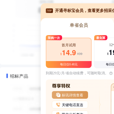
开通寻标宝会员，查看更多招采
VIP
单省会员
限购一次
最划算
1
首月试用
1
14.9
¥39
¥
¥
每日仅0.48元
每日仅
到期29元/月/省自动续费，可随时取消。
招标产品
标讯详情查看
关键电话直连