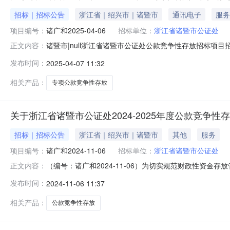
招标｜招标公告
浙江省｜绍兴市｜诸暨市
通讯电子
服务
项目编号：
诸广和2025-04-06
招标单位：
浙江省诸暨市公证处
诸暨市|null浙江省诸暨市公证处公款竞争性存放招标项目
正文内容：
送，根据《诸暨市政府性资金竞争性存放考评管理办法》（诸
发布时间：
2025-04-07 11:32
市政府性资金竞争性存放评分办法指导意见》的文件精神，
款竞争性存放招标
相关产品：
专项公款竞争性存放
关于浙江省诸暨市公证处2024-2025年度公款竞争
招标｜招标公告
浙江省｜绍兴市｜诸暨市
其他
服务
项目编号：
诸广和2024-11-06
招标单位：
浙江省诸暨市公证处
（编号：诸广和2024-11-06）为切实规范财政性资
正文内容：
〔2022〕9号）、《诸暨市政府性资金竞争性存放考评管
发布时间：
2024-11-06 11:37
公款存放招标工作，欢迎符合条件的银行机构参加投标。一
（万元）银行数量存款类型浙江
相关产品：
公款竞争性存放