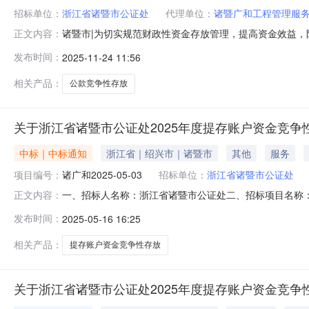
招标单位：
浙江省诸暨市公证处
代理单位：
诸暨广和工程管理服
诸暨市|为切实规范财政性资金存放管理，提高资金效益，
正文内容：
性资金竞争性存放考评管理办法实施细则》（诸财预执〔2
发布时间：
2025-11-24 11:56
条件的银行机构参加投标。＿、招标项目名称浙江省诸暨市
公证处2026年度公款竞争性存放
相关产品：
公款竞争性存放
关于浙江省诸暨市公证处2025年度提存账户资金竞
中标｜中标通知
浙江省｜绍兴市｜诸暨市
其他
服务
项目编号：
诸广和2025-05-03
招标单位：
浙江省诸暨市公证处
一、招标人名称：浙江省诸暨市公证处二、招标项目名称：浙
正文内容：
容：浙江省诸暨市公证处2025年度提存账户资金竞争性存放招
发布时间：
2025-05-16 16:25
16日七、中标结果：存款期限12个月序号投标银行中标存款
相关产品：
提存账户资金竞争性存放
关于浙江省诸暨市公证处2025年度提存账户资金竞