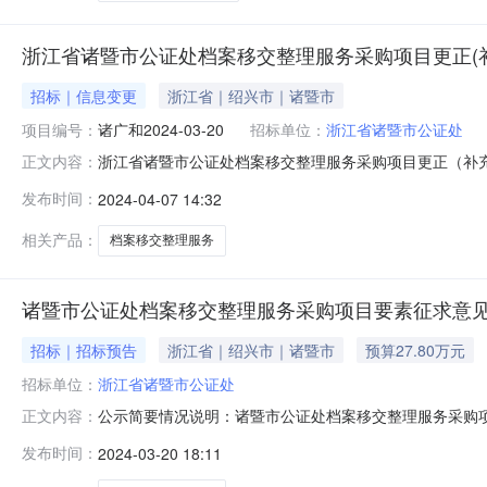
浙江省诸暨市公证处档案移交整理服务采购项目更正(
招标｜信息变更
浙江省｜绍兴市｜诸暨市
项目编号：
诸广和2024-03-20
招标单位：
浙江省诸暨市公证处
浙江省诸暨市公证处档案移交整理服务采购项目更正（补充）
正文内容：
（补充）：一、招标文件招标文件的获取：原条款：发布时间为2
发布时间：
2024-04-07 14:32
款：2023年4月16日9：30时更改为：2024年4月
相关产品：
档案移交整理服务
诸暨市公证处档案移交整理服务采购项目要素征求意
招标｜招标预告
浙江省｜绍兴市｜诸暨市
预算27.80万元
招标单位：
浙江省诸暨市公证处
公示简要情况说明：诸暨市公证处档案移交整理服务采购
正文内容：
购要素公布如下，并征求意见。一、意见征询编号：无二
发布时间：
2024-03-20 18:11
3、影响采购“公开、公平、公正”原则的其他情况。三、其他
工程管理服务有限公司4.