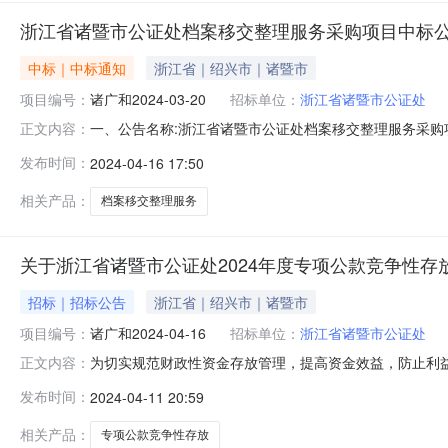
浙江省诸暨市公证处档案移交整理服务采购项目中标
中标｜中标通知
浙江省｜绍兴市｜诸暨市
项目编号：
诸广和2024-03-20
招标单位：
浙江省诸暨市公证处
一、公告名称:浙江省诸暨市公证处档案移交整理服务采购项
正文内容：
话：0575-872300513、地址：浙江省诸暨市公证处四
发布时间：
2024-04-16 17:50
879116194、地址：诸暨市东旺路218号永业大厦8
相关产品：
档案移交整理服务
关于浙江省诸暨市公证处2024年度专项公款竞争性存
招标｜招标公告
浙江省｜绍兴市｜诸暨市
项目编号：
诸广和2024-04-16
招标单位：
浙江省诸暨市公证处
为切实规范财政性资金存放管理，提高资金效益，防止利益
正文内容：
竞争性存放考评管理办法实施细则》（诸财预执〔2022
发布时间：
2024-04-11 20:59
银行机构参加投标。一、招标项目名称浙江省诸暨市公证处
公证处2024年度专项公款竞争性存
相关产品：
专项公款竞争性存放