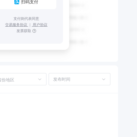
扫码支付
支付则代表同意
交易服务协议
｜
用户协议
发票获取
省份地区