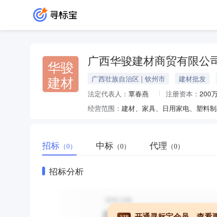
广西华骏建材商贸有限公
华骏
建材
广西壮族自治区 | 钦州市
建材批发
法定代表人：
覃春燕
注册资本：
200
经营范围：
招标
中标
代理
（0）
（0）
（0）
招标分析
开通寻标宝会员，查看
VIP