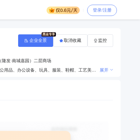
登录/注册
企业全景
取消收藏
监控
（隆发·南城嘉园）二层商场
建材、家具、日用家电、塑料制品、五金产品、厨具卫具、计算机软硬件、化妆品、文具、体育用品、办公用品、办公设备、玩具、服装、鞋帽、工艺美术品、日用百货、电子产品、针纺织品、皮革制品、乐器、农副产品的销售；互联网销售；增值电信业务；家政服务；广告制作、代理、发布服务；品牌设计；企业形象策划、展览服务；室内外装潢装饰服务；园林绿化工程施工；建筑工程；消防设施工程；建筑劳务分包；市政工程；城市道路工程。（依法须经批准的项目，经相关部门批准后方可开展经营活动。）
展开