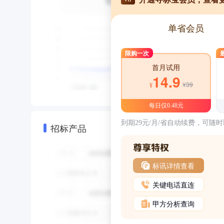
单省会员
限购一次
首月试用
14.9
¥39
¥
每日仅0.48元
到期29元/月/省自动续费，可随
招标产品
标讯详情查看
关键电话直连
甲方分析查询