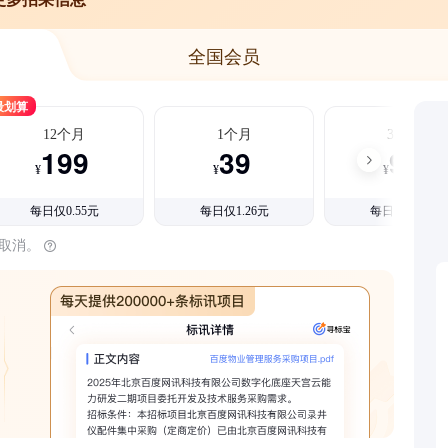
全国会员
最划算
12个月
1个月
3个月
199
39
99
¥
¥
¥
每日仅0.55元
每日仅1.26元
每日仅1.08元
时取消。