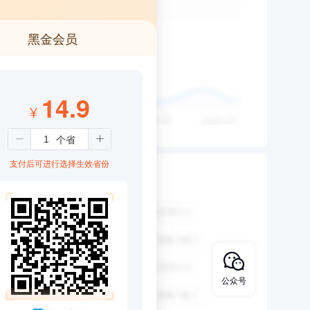
黑金会员
14.9
¥
支付后可进行选择生效省份
公众号