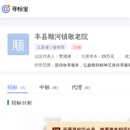
丰县顺河镇敬老院
顺
江苏省 | 徐州市
注销
法定代表人：
李清涛
注册资本：
29万元
成
经营范围：
提供收养服务，弘扬救助精神五保供养服
招标
中标
代理
（0）
（0）
（0）
招标分析
开通寻标宝会员，查看更多招采
VIP