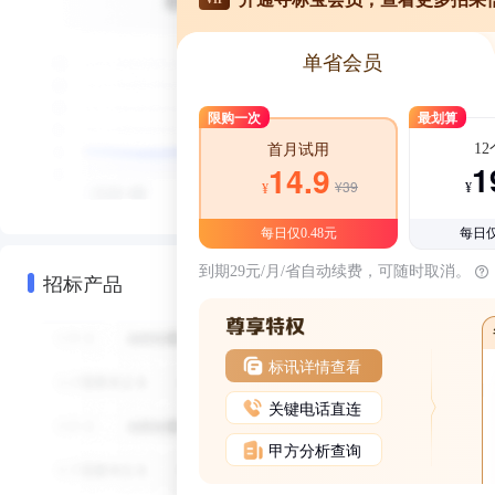
单省会员
限购一次
最划算
1
首月试用
1
14.9
¥39
¥
¥
每日仅0.48元
每日仅
到期29元/月/省自动续费，可随时取消。
招标产品
标讯详情查看
关键电话直连
甲方分析查询