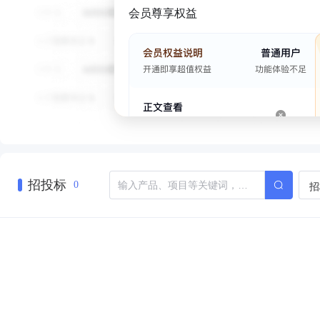
会员尊享权益
招投标
招
0