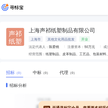
上海声祁纸塑制品有限公司
声祁
纸塑
上海市
其他文化用品批发
开业
法定代表人：
陈爱桃
注册资本：
50万元
成
经营范围：
纸塑制品、皮革制品、工艺品、包装材料
招标
中标
代理
（0）
（0）
（0）
招标分析
开通寻标宝会员，查看更多招采
VIP