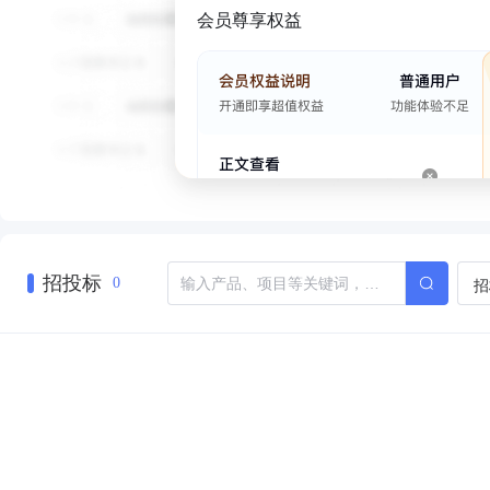
会员尊享权益
招投标
招
0