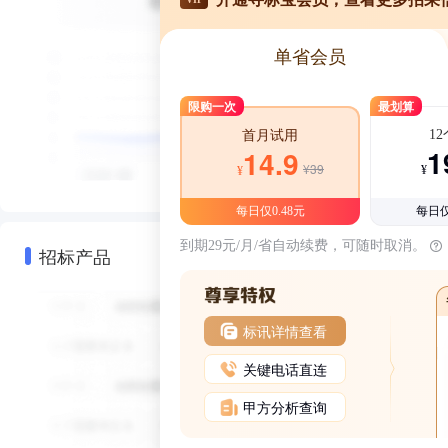
单省会员
限购一次
最划算
1
首月试用
1
14.9
¥39
¥
¥
每日仅0.48元
每日仅
到期29元/月/省自动续费，可随时取消。
招标产品
标讯详情查看
关键电话直连
甲方分析查询