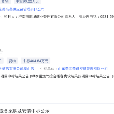
货物
中标90.22万元
东美高美供应链管理有限公司
、招标人：济南明府城商业管理有限公司联系人：崔经理电话：0531-59
0531-86555958转8003，8007三、项目名称：泉水人家民宿2025
02283.70元六、发布媒介：本公示同时在中国招标投标公共服务平台（ww
告
工
货物
中标404.54万元
大酒店有限公司泰山店
中标单位：
山东美高美供应链管理有限公司
目中标结果公告.pdf泰岳燃气综合楼客房软装采购项目中标结果公告（招标编
目：中标人：山东美高美供应链管理有限公司中标价格：404.5401万元
、武装、陈建英、王锡瑞。3、其他补充事宜，评审情况：第一名：山东美高
、设备采购及安装中标公示