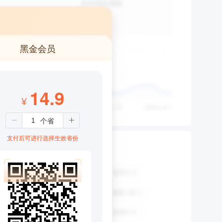
黑金会员
14.9
¥
支付后可进行选择生效省份