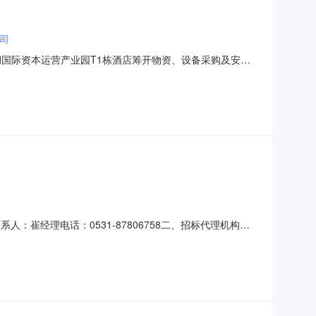
司
31b37.pdf明湖国际资本运营产业园T1栋酒店筹开物资、设备采购及安装
酒店筹开物资、设备采购及安装：中标人：山东美高美供应链管理有
崔经理电话：0531-87806758二、招标代理机构：
项目名称：明湖国际资本运营产业园T1栋酒店筹开物资、设备采购及安
司中标金额：5797950.00元七