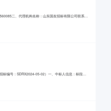
560085二、代理机构名称：山东国友招标有限公司联系
年度经营物资采购四、开标日期：2025年01月26日五、评审结果：
w.cebpubservic
号：SDRX2024-05-02）一、中标人信息：标段
二、其他：1、主要标的信息：泰岳燃气综合楼客房软装采购，详
美供应链管理有限公司，投标报价：4045401.00元，