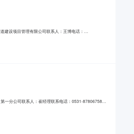
东普道建设项目管理有限公司联系人：王博电话：
、公示日期：2021年11月8日六、评审结果：中标单位名称：
pubservice.com）、济南历下控股集团有限公司
分公司联系人：崔经理联系电话：0531-87806758
编号：百花洲悦苑酒店项目一期厨房家具与餐具采购（项目编
：山东美高美供应链管理有限公司中标金额：34845