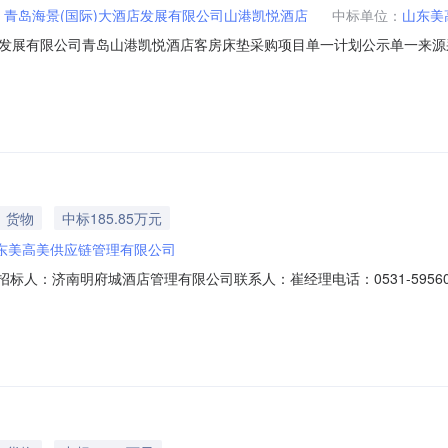
：
青岛海景(国际)大酒店发展有限公司山港凯悦酒店
中标单位：
山东美
发展有限公司青岛山港凯悦酒店客房床垫采购项目单一计划公示单一来源
划公示项目编号SDGK-SPGDY-20251219001001有效起始日期20
）大酒店发展有限公司青岛山港凯悦酒店客房床垫采购项目项目编号：SPGDY
货物
中标185.85万元
东美高美供应链管理有限公司
招标人：济南明府城酒店管理有限公司联系人：崔经理电话：0531-595
1-86555958转8003，8007三、项目名称：8号院民宿2025年度经营物
479.00元六、发布媒介：本公告在中国招标投标公共服务平台（www.cebpu