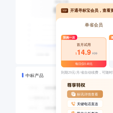
开通寻标宝会员，查看
VIP
单省会员
限购一次
首月试用
14.9
¥39
¥
每日仅0.48元
到期29元/月/省自动续费，可随
中标产品
标讯详情查看
关键电话直连