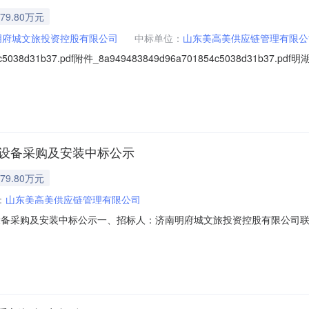
79.80万元
明府城文旅投资控股有限公司
中标单位：
山东美高美供应链管理有限公
4c5038d31b37.pdf附件_8a949483849d96a701854c5038d
22-106）中标人信息：标段（包）[001]明湖国际资本运营产业园T1栋
明湖国际资本运营产业园T1栋酒店筹开物资、设备采购及安装中标公示、招
、设备采购及安装中标公示
79.80万元
：
山东美高美供应链管理有限公司
备采购及安装中标公示一、招标人：济南明府城文旅投资控股有限公司联系人：
31-88190068或0531-86555958转8003，8009；三、
期：2022年12月26日六、评审结果：中标单位：山东美高美供应链管理有限公