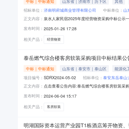
中标｜中标通知
山东省｜济南市｜历下区
其他
招标单位：
济南明府城商业管理有限公司
中标单位：
山
泉水人家民宿2025年度经营物资采购中标公示一
正文内容：
人：马丽丽、徐文文电话：0531-88190068，
发布时间：
2025-01-26 17:28
中标单位：山东美高美供应链管理有限公司中标金额：9
相关产品：
经营物资
泰岳燃气综合楼客房软装采购项目中标结果公
中标｜中标通知
山东省｜泰安市｜泰山区
能源化
项目编号：
SDRX2024-05-02
招标单位：
泰安东岳泰山
点击查看公告内容:泰岳燃气综合楼客房软装采购项
正文内容：
（包）[001]泰岳燃气综合楼客房软装采购项
发布时间：
2024-06-04 15:17
见招标文件。2、评审专家名单：贾代国、武卫东
最终得分
相关产品：
客房软装
明湖国际资本运营产业园T1栋酒店筹开物资