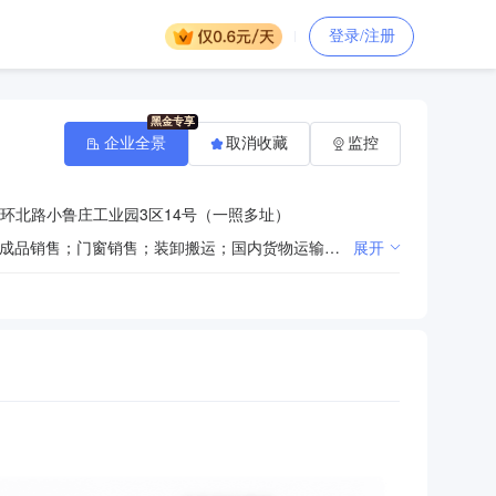
登录/注册
企业全景
取消收藏
监控
环北路小鲁庄工业园3区14号（一照多址）
一般项目：供应链管理服务；家用纺织制成品制造；针纺织品销售；针纺织品及原料销售；产业用纺织制成品销售；门窗销售；装卸搬运；国内货物运输代理；农副产品销售；土石方工程施工；运输货物打包服务；道路货物运输站经营；技术服务、技术开发、技术咨询、技术交流、技术转让、技术推广；金属材料销售；日用品批发；服装服饰批发；信息咨询服务（不含许可类信息咨询服务）；日用品销售；企业管理；物联网技术服务；电子产品销售；企业管理咨询；普通货物仓储服务（不含危险化学品等需许可审批的项目）；办公用品销售；劳动保护用品销售；鞋帽批发；鞋帽零售；玻璃仪器销售；日用百货销售；日用玻璃制品销售；卫生陶瓷制品销售；厨具卫具及日用杂品批发；厨具卫具及日用杂品零售；家具零配件销售；家具销售；建筑装饰材料销售；食品互联网销售（销售预包装食品）；建筑装饰、水暖管道零件及其他建筑用金属制品制造；智能家庭消费设备销售；人工智能硬件销售；智能仪器仪表销售；家用电器销售；灯具销售；照明器具销售。（除依法须经批准的项目外，凭营业执照依法自主开展经营活动）许可项目：食品经营（销售散装食品）；食品经营；餐饮服务；食品互联网销售；酒类经营；各类工程建设活动。（依法须经批准的项目，经相关部门批准后方可开展经营活动，具体经营项目以相关部门批准文件或许可证件为准）
展开