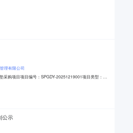
管理有限公司
目项目编号：SPGDY-20251219001项目类型：设
团青岛海景（国际）大酒店发展有限公司青岛山港凯悦酒店客房床垫
00采购人及采购代理采购人：青岛海景（国际）大酒店
划公示