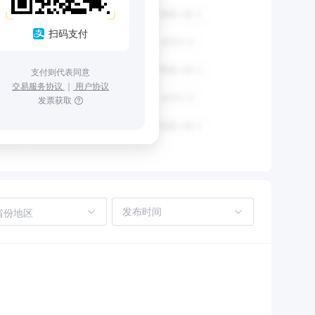
扫码支付
支付则代表同意
交易服务协议
｜
用户协议
发票获取
省份地区