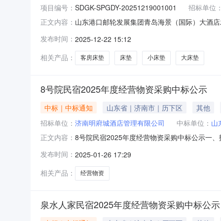
项目编号：
SDGK-SPGDY-20251219001001
招标单位
山东港口邮轮发展集团青岛海景（国际）大酒店
正文内容：
店发展有限公司青岛山港凯悦酒店客房床垫采购项目单一计
发布时间：
2025-12-22 15:12
况项目名称：山东港口邮轮发展集团青岛海景（国际
相关产品：
客房床垫
床垫
小床垫
大床垫
8号院民宿2025年度经营物资采购中标公示
中标｜中标通知
山东省｜济南市｜历下区
其他
招标单位：
济南明府城酒店管理有限公司
中标单位：
山
8号院民宿2025年度经营物资采购中标公示一、
正文内容：
丽丽、徐文文电话：0531-88190068或053
发布时间：
2025-01-26 17:29
位：山东美高美供应链管理有限公司中标金额：1858
相关产品：
经营物资
泉水人家民宿2025年度经营物资采购中标公示