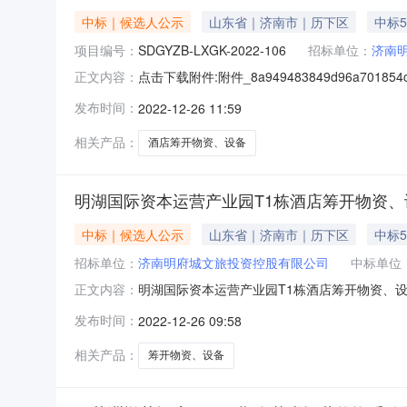
中标｜候选人公示
山东省｜济南市｜历下区
中标5
项目编号：
SDGYZB-LXGK-2022-106
招标单位：
济南
点击下载附件:附件_8a949483849d96a70185
正文内容：
中标公示（招标编号：SDGYZB-LXGK-20
发布时间：
2022-12-26 11:59
限公司中标价格：579.795万元二、其他：
相关产品：
酒店筹开物资、设备
明湖国际资本运营产业园T1栋酒店筹开物资
中标｜候选人公示
山东省｜济南市｜历下区
中标5
招标单位：
济南明府城文旅投资控股有限公司
中标单位
明湖国际资本运营产业园T1栋酒店筹开物资、设
正文内容：
山东国友招标有限公司联系人：马丽丽、韩洁电话：05
发布时间：
2022-12-26 09:58
装四、开标日期：2022年12月23日五、公示日
相关产品：
筹开物资、设备