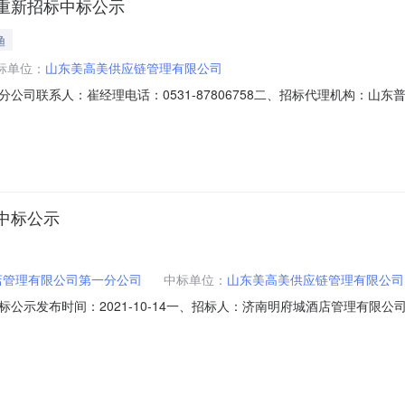
重新招标中标公示
渔
标单位：
山东美高美供应链管理有限公司
公司联系人：崔经理电话：0531-87806758二、招标代理机构：山
店项目一期布草类运营物资采购重新招标四、开标日期：2021年11月5日五
0.00元七、发布媒介：本中标公示在中国招标投标公共服务平台（www.ceb
中标公示
店管理有限公司第一分公司
中标单位：
山东美高美供应链管理有限公司
发布时间：2021-10-14一、招标人：济南明府城酒店管理有限公司第一
系人：王雪梅、宁念一联系电话：0531-82661567三、项目名称及
21年10月13日五、公示日期：2021年10月14日六、评标结果：中标单位