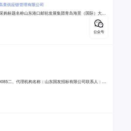
高美供应链管理有限公司
采购标题名称山东港口邮轮发展集团青岛海景（国际）大酒
25-12-22有效截止日期2025-12-25单一计划公示项目概
-20251219001001项目类型：设备类
公众号
60085二、代理机构名称：山东国友招标有限公司联系人：马
资采购四、开标日期：2025年01月26日五、评审结果：中标单
bservice.c