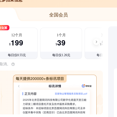
全国会员
最划算
12个月
1个月
3个月
199
39
99
¥
¥
¥
每日仅0.55元
每日仅1.26元
每日仅1.08元
时取消。