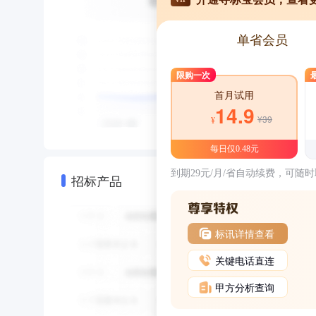
单省会员
限购一次
首月试用
14.9
¥39
¥
每日仅0.48元
到期29元/月/省自动续费，可随
招标产品
标讯详情查看
关键电话直连
甲方分析查询