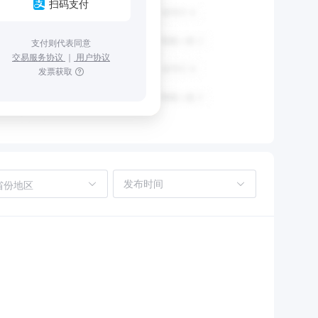
扫码支付
支付则代表同意
交易服务协议
｜
用户协议
发票获取
省份地区