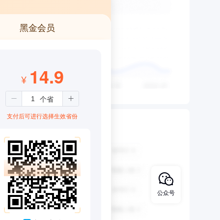
黑金会员
14.9
¥
支付后可进行选择生效省份
公众号