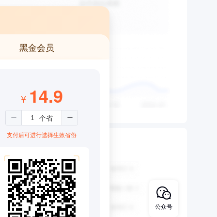
黑金会员
14.9
¥
支付后可进行选择生效省份
公众号