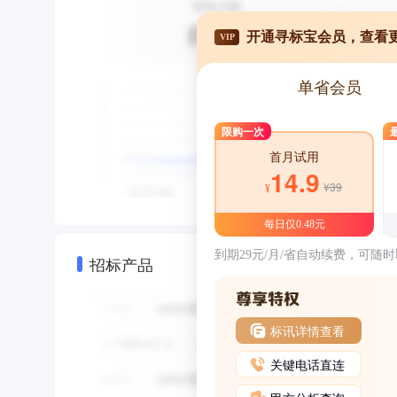
开通寻标宝会员，查看
VIP
单省会员
限购一次
首月试用
14.9
¥39
¥
每日仅0.48元
到期29元/月/省自动续费，可随
招标产品
标讯详情查看
关键电话直连