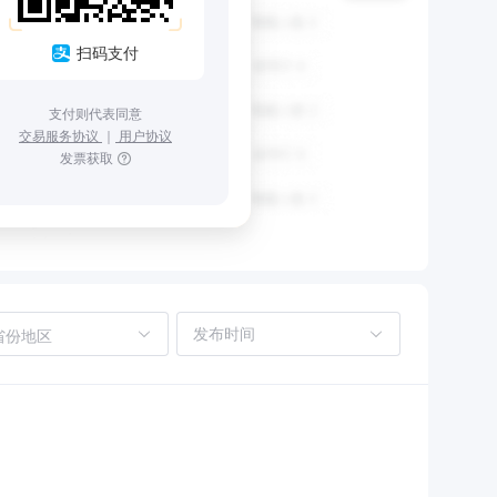
扫码支付
支付则代表同意
交易服务协议
｜
用户协议
发票获取
省份地区