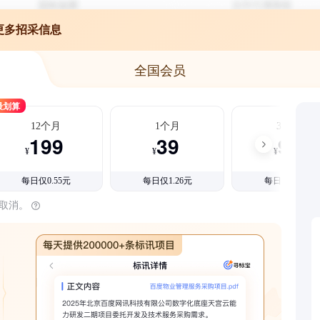
更多招采信息
全国会员
最划算
12个月
1个月
3个月
199
39
99
¥
¥
¥
每日仅0.55元
每日仅1.26元
每日仅1.08元
时取消。