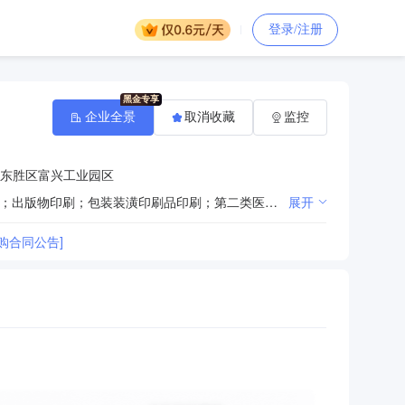
登录/注册
企业全景
取消收藏
监控
东胜区富兴工业园区
许可项目：印刷品装订服务；出版物零售；出版物批发；特定印刷品印刷；文件、资料等其他印刷品印刷；出版物印刷；包装装潢印刷品印刷；第二类医疗器械生产；住宅室内装饰装修；建设工程施工；施工专业作业；道路货物运输（不含危险货物）。（依法须经批准的项目，经相关部门批准后方可开展经营活动，具体经营项目以相关部门批准文件或许可证件为准）一般项目：复印和胶印设备销售；办公用品销售；数字内容制作服务（不含出版发行）；广告设计、代理；广告发布；广告制作；平面设计；专业设计服务；煤制活性炭及其他煤炭加工；煤炭洗选；矿物洗选加工；煤炭及制品销售。（除依法须经批准的项目外，凭营业执照依法自主开展经营活动）
展开
购合同公告]