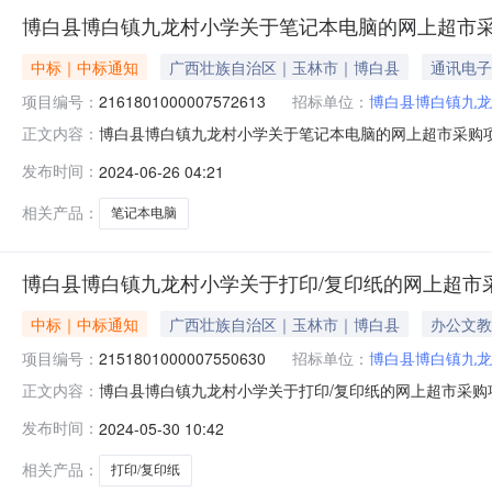
博白县博白镇九龙村小学关于笔记本电脑的网上超市
中标｜中标通知
广西壮族自治区｜玉林市｜博白县
通讯电子
项目编号：
2161801000007572613
招标单位：
博白县博白镇九龙
博白县博白镇九龙村小学关于笔记本电脑的网上超市采购项目成
正文内容：
结束，现将采购结果公示如下：一、项目信息项目名称:博白县
发布时间：
2024-06-26 04:21
项目联系电话:13635050225采购计划信息：序号采购计划文号信息
相关产品：
笔记本电脑
博白县博白镇九龙村小学关于打印/复印纸的网上超市
中标｜中标通知
广西壮族自治区｜玉林市｜博白县
办公文教
项目编号：
2151801000007550630
招标单位：
博白县博白镇九龙
博白县博白镇九龙村小学关于打印/复印纸的网上超市采购项目
正文内容：
经结束，现将采购结果公示如下：一、项目信息项目名称:博白县
发布时间：
2024-05-30 10:42
荣项目联系电话:13635050225采购计划信息：序号采购计划文
相关产品：
打印/复印纸