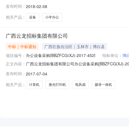
公设备采购项目编号：BBZFCGXJ-2017-452项
发布时间：
2018-02-08
3.875合同金额（万元）：3.868合同签订日期：2017-
相关产品：
设备
小学办公
广西云龙招标集团有限公司
中标｜中标通知
广西壮族自治区｜玉林市｜博白县
项目编号：
办公设备采购[BBZFCG(XJ)-2017-452]
招标单位：
博
广西云龙招标集团有限公司办公设备采购[BBZFCG(XJ)-20
正文内容：
452]成交结果公告广西云龙招标集团有限公司受博白县博
发布时间：
2017-07-04
式进行采购，现就本次询价的成交结果公告如下：一、采购项目名
相关产品：
计算机
激光打印机
电风扇
摄录一体机
NEW
HOT
5折起