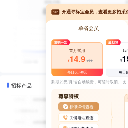
开通寻标宝会员，查看更多招采
VIP
单省会员
限购一次
最划算
1
首月试用
1
14.9
¥39
¥
¥
每日仅0.48元
每日仅
到期29元/月/省自动续费，可随时取消。
招标产品
标讯详情查看
关键电话直连