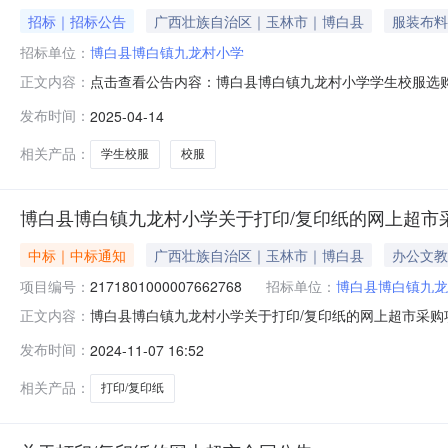
招标｜招标公告
广西壮族自治区｜玉林市｜博白县
服装布料
招标单位：
博白县博白镇九龙村小学
点击查看公告内容：博白县博白镇九龙村小学学生校服选购
正文内容：
工作的通知》（桂教规范仓（2023）6号）加强和进中
发布时间：
2025-04-14
们营造一个既舒适又统一的园所环境，提升学校的整体形
美观与实用性同时遵循自愿参与原则，尊重
相关产品：
学生校服
校服
博白县博白镇九龙村小学关于打印/复印纸的网上超市
中标｜中标通知
广西壮族自治区｜玉林市｜博白县
办公文教
项目编号：
2171801000007662768
招标单位：
博白县博白镇九龙
博白县博白镇九龙村小学关于打印/复印纸的网上超市采购项目
正文内容：
经结束，现将采购结果公示如下：一、项目信息项目名称:博白县
发布时间：
2024-11-07 16:52
荣项目联系电话:13635050225采购计划信息：序号采购计划文
相关产品：
打印/复印纸