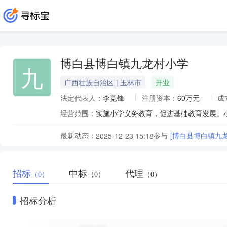
博白县博白镇九龙村小学
九
广西壮族自治区 | 玉林市
开业
法定代表人：
李竞锋
注册资本：
60万元
成
经营范围：
实施小学义务教育，促进基础教育发展。
最新动态：
参与
[博白县博白镇九龙
2025-12-23 15:18
招标
中标
代理
（0）
（0）
（0）
招标分析