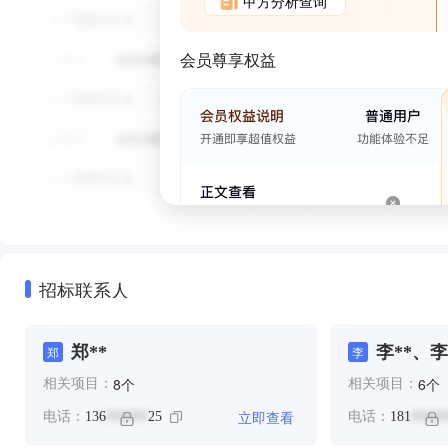
甲方分析查询
会员尊享权益
招标联系人
郑**
李**、李
郑
李
个
个
8
6
相关项目：
相关项目：
立即查看
电话：
136
25
电话：
181
******
*****