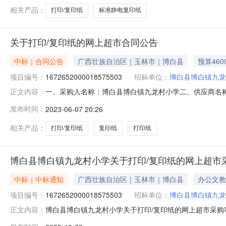
相关产品：
打印/复印纸
标准静电复印纸
关于打印/复印纸的网上超市合同公告
中标｜合同公告
广西壮族自治区｜玉林市｜博白县
预算460
项目编号：
1672652000018575503
招标单位：
博白县博白镇九龙
一、采购人名称：博白县博白镇九龙村小学二、供应商名
正文内容：
1672652000018575503五、合同编号：11N499
发布时间：
2023-06-07 20:26
白纸青松70克A4-8包晨鸣青松567764301809箱2
相关产品：
打印/复印纸
复印纸
打印纸
博白县博白镇九龙村小学关于打印/复印纸的网上超市
中标｜中标通知
广西壮族自治区｜玉林市｜博白县
办公文教
项目编号：
1672652000018575503
招标单位：
博白县博白镇九龙
博白县博白镇九龙村小学关于打印/复印纸的网上超市采购项目
正文内容：
经结束，现将采购结果公示如下：一、项目信息项目名称:博白县