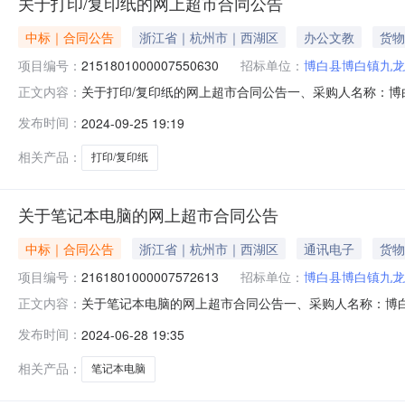
关于打印/复印纸的网上超市合同公告
中标｜合同公告
浙江省｜杭州市｜西湖区
办公文教
货物
项目编号：
2151801000007550630
招标单位：
博白县博白镇九龙
关于打印/复印纸的网上超市合同公告一、采购人名称：
正文内容：
四、采购项目编号：2151801000007550630五、合同
发布时间：
2024-09-25 19:19
力/deli木尚A480g件20.002204400服务要
相关产品：
打印/复印纸
关于笔记本电脑的网上超市合同公告
中标｜合同公告
浙江省｜杭州市｜西湖区
通讯电子
货物
项目编号：
2161801000007572613
招标单位：
博白县博白镇九龙
关于笔记本电脑的网上超市合同公告一、采购人名称：博
正文内容：
超市项目四、采购项目编号：2161801000007572613
发布时间：
2024-06-28 19:35
国产笔记本电脑（麒麟试用版）联想/lenovo昭阳N4620Z台
相关产品：
笔记本电脑