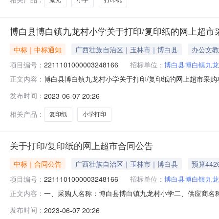
博白县博白镇九龙村小学关于打印/复印纸的网上超市
中标｜中标通知
广西壮族自治区｜玉林市｜博白县
办公文教
项目编号：
2211101000003248166
招标单位：
博白县博白镇九龙
博白县博白镇九龙村小学关于打印/复印纸的网上超市采购项目
正文内容：
九龙村小学关于打印/复印纸的网上超市采购项目采购项目项目编号
发布时间：
2023-06-07 20:26
购计划金额1YLZC2023-W1-612364426.0项目
相关产品：
复印纸
小学打印
关于打印/复印纸的网上超市合同公告
中标｜合同公告
广西壮族自治区｜玉林市｜博白县
预算442
项目编号：
2211101000003248166
招标单位：
博白县博白镇九龙
一、采购人名称：博白县博白镇九龙村小学二、供应商名
正文内容：
2211101000003248166五、合同编号：11N499
发布时间：
2023-06-07 20:26
1.002182182A4标准静电复印纸系列无品牌A4件20.0