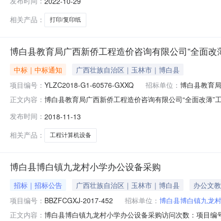
发布时间：
2022-10-29
荣项目联系电话:13635050225采购计划信息：序号采购计划
相关产品：
打印/复印纸
博白县教育局广西新侨工程造价咨询有限公司“全面改薄”工程
中标｜中标通知
广西壮族自治区｜玉林市｜博白县
项目编号：
YLZC2018-G1-60576-GXXQ
招标单位：
博白县教育
博白县教育局广西新侨工程造价咨询有限公司“全面改薄”工程
正文内容：
称广西新侨工程造价咨询有限公司“全面改薄”工程计算机设备采
发布时间：
2018-11-13
及软件采购单位博白县教育局行政区域博白县公告时间2018年1
相关产品：
工程计算机设备
博白县博白镇九龙村小学办公设备采购
招标｜招标公告
广西壮族自治区｜玉林市｜博白县
办公文教
项目编号：
BBZFCGXJ-2017-452
招标单位：
博白县博白镇九龙
博白县博白镇九龙村小学办公设备采购访问次数：项目编号：BBZF
正文内容：