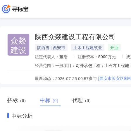
陕西众燚建设工程有限公司
众燚
建设
陕西省 | 西安市
土木工程建筑业
开业
法定代表人：
董浩
注册资本：
5000万元
成
经营范围：
最新动态：
参与
[西安市长安区郭
2026-07-25 00:57
招标
中标
代理
（0）
（0）
（0）
中标分析