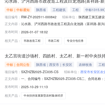
沁水路、浐河西路市政改造工程及白龙池路(富祥路-新
中标｜中标通知
陕西省
工程建筑
工程
中标1315.9
项目编号：
RW-ZY-202511-000842
招标单位：
陕西建工第五建设
沁水路、浐河西路市政改造工程及白龙池路（富祥路-新兴
正文内容：
路）市政工程项目+【白龙池路新建】专业分包任务项目编号：
发布时间：
2026-01-07 18:02
政工程项目+【白龙池路新建】专业分包任务公示期：~联系
关系人有任何异
相关产品：
市政改造工程
市政工程
专业分包任务
太乙宫街道沙场村、四皓村、太乙村、新一村中央扶
中标｜合同公告
陕西省｜西安市｜长安区
农林牧渔
工程
项目编号：
SXZHZB2025-ZC035-CS
招标单位：
西安市长安区农
一、合同编号：SXZHZB2025-ZC035-CS二、合同
正文内容：
CS四、项目名称：太乙宫街道沙场村、四皓村、太乙村
发布时间：
2025-10-29 11:13
道西长安街669号西楼710号联系方式：029-84193
相关产品：
中央扶持发展新型农村集体经济