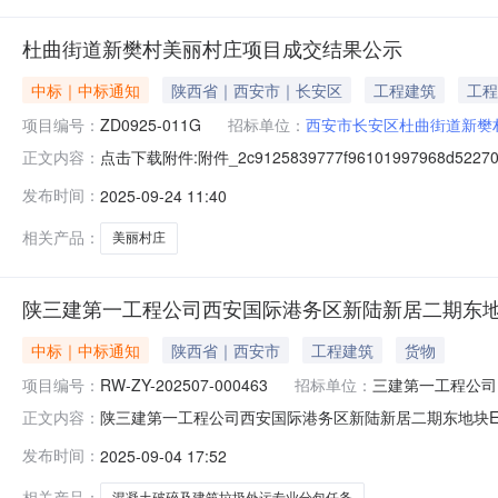
杜曲街道新樊村美丽村庄项目成交结果公示
中标｜中标通知
陕西省｜西安市｜长安区
工程建筑
工程
项目编号：
ZD0925-011G
招标单位：
西安市长安区杜曲街道新樊
点击下载附件:附件_2c9125839777f9610199796
正文内容：
道新樊村美丽村庄项目：中标人：陕西众燚建设工程有限公
发布时间：
2025-09-24 11:40
知》（计价格【2002】1980号）和国家发展和改革委员会
相关产品：
美丽村庄
陕三建第一工程公司西安国际港务区新陆新居二期东地
中标｜中标通知
陕西省｜西安市
工程建筑
货物
项目编号：
RW-ZY-202507-000463
招标单位：
三建第一工程公司
陕三建第一工程公司西安国际港务区新陆新居二期东地块
正文内容：
东地块EPC项目第二批混凝土破碎及建筑垃圾外运专业分包（
发布时间：
2025-09-04 17:52
期东地块EPC项目第二批混凝土破碎及建筑垃圾外运专业
66463753@qq.com电话：17
相关产品：
混凝土破碎及建筑垃圾外运专业分包任务