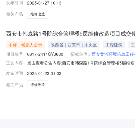
发布时间：
2025-01-27 10:13
为西安黄河环境信息工程有限公司市场发展部。四、联系方
相关产品：
维修改造
西安市韩森路1号院综合管理楼5层维修改造项目成交
中标｜候选人公示
陕西省｜西安市｜未央区
工程建筑
工
项目编号：
0617-2414GY3680
招标单位：
西安黄河环境信息工程
点击查看公告内容:西安市韩森路1号院综合管理楼5层维修
正文内容：
2414GY3680）公示结束时间：2025年01月26日
发布时间：
2025-01-23 01:03
燚建设工程有限公司，投标报价：115.136831万元，质
相关产品：
维修改造
NEW
HOT
5折起