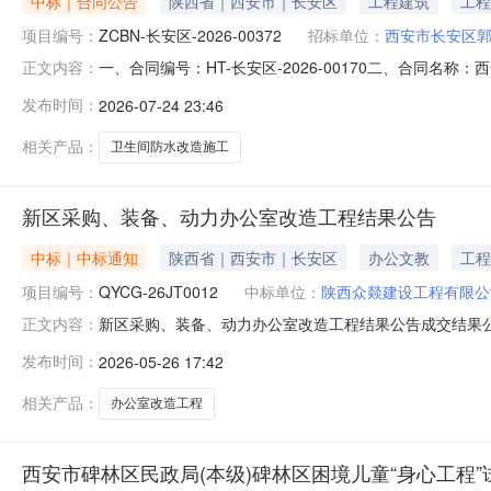
中标｜合同公告
陕西省｜西安市｜长安区
工程建筑
工程
项目编号：
ZCBN-长安区-2026-00372
招标单位：
西安市长安区
一、合同编号：HT-长安区-2026-00170二、合同名
正文内容：
目名称：郭杜街道茅坡幼儿园卫生间防水改造工程五、合
发布时间：
2026-07-24 23:46
18192593253供应商（乙方）：陕西众燚建设工程有限
相关产品：
卫生间防水改造施工
新区采购、装备、动力办公室改造工程结果公告
中标｜中标通知
陕西省｜西安市｜长安区
办公文教
工程
项目编号：
QYCG-26JT0012
中标单位：
陕西众燚建设工程有限公
新区采购、装备、动力办公室改造工程结果公告成交结果
正文内容：
QYCG-26JT0012二、项目名称：新区采购、装备、
发布时间：
2026-05-26 17:42
角）五、工期：31日历天。2026年5月25日
相关产品：
办公室改造工程
西安市碑林区民政局(本级)碑林区困境儿童“身心工程