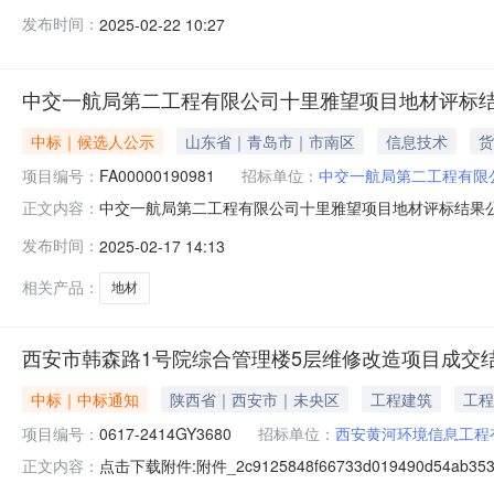
FA00000190981物资名称：地材）投标文件已被我
发布时间：
2025-02-22 10:27
日内到（指定地点：西安十里雅望项目会议室）与买方签订采
中交一航局第二工程有限公司十里雅望项目地材评标
中标｜候选人公示
山东省｜青岛市｜市南区
信息技术
货
项目编号：
FA00000190981
招标单位：
中交一航局第二工程有限
中交一航局第二工程有限公司十里雅望项目地材评标结果
正文内容：
行招标。本次招标采购于205年1月10日发售招标文件（编号
发布时间：
2025-02-17 14:13
投标。2025年2月16日在中交集团供应链管理信息系
过严肃认真的评审
相关产品：
地材
西安市韩森路1号院综合管理楼5层维修改造项目成交
中标｜中标通知
陕西省｜西安市｜未央区
工程建筑
工程
项目编号：
0617-2414GY3680
招标单位：
西安黄河环境信息工程
点击下载附件:附件_2c9125848f66733d019490d
正文内容：
标段（包）[001]西安市韩森路1号院综合管理楼5层维修