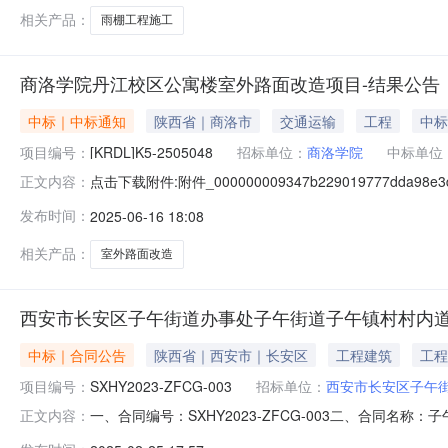
选会议评审情况：第一候选人
相关产品：
雨棚工程施工
商洛学院丹江校区公寓楼室外路面改造项目-结果公告
中标｜中标通知
陕西省｜商洛市
交通运输
工程
中标
项目编号：
[KRDL]K5-2505048
招标单位：
商洛学院
中标单位
点击下载附件:附件_000000009347b229019777d
正文内容：
校区公寓楼室外路面改造项目（招标项目编号：【KRDL】K
发布时间：
2025-06-16 18:08
学院丹江校区公寓楼室外路面改造项目包名称成交供应商成交
相关产品：
室外路面改造
西安市长安区子午街道办事处子午街道子午镇村村内
中标｜合同公告
陕西省｜西安市｜长安区
工程建筑
工程
项目编号：
SXHY2023-ZFCG-003
招标单位：
西安市长安区子午
一、合同编号：SXHY2023-ZFCG-003二、合同名
正文内容：
目五、合同主体采购人(甲方)：西安市长安区子午街道办事处