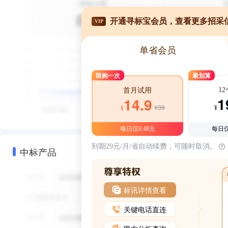
开通寻标宝会员，查看更多招采
VIP
单省会员
限购一次
最划算
1
首月试用
1
14.9
¥39
¥
¥
每日仅0.48元
每日仅
到期29元/月/省自动续费，可随时取消。
中标产品
标讯详情查看
关键电话直连