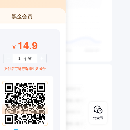
黑金会员
14.9
¥
支付后可进行选择生效省份
公众号