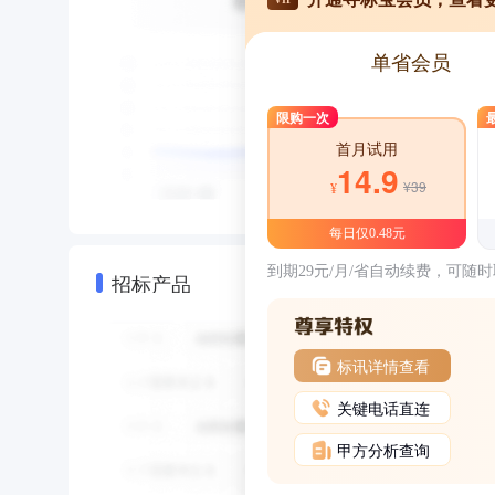
单省会员
限购一次
首月试用
14.9
¥39
¥
每日仅0.48元
到期29元/月/省自动续费，可随
招标产品
标讯详情查看
关键电话直连
甲方分析查询