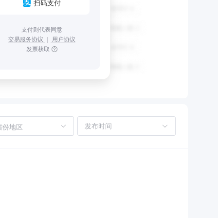
扫码支付
支付则代表同意
交易服务协议
｜
用户协议
发票获取
省份地区