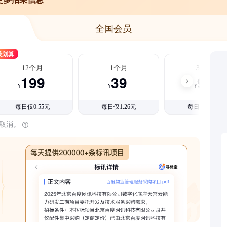
全国会员
最划算
12个月
1个月
3个月
199
39
99
¥
¥
¥
每日仅0.55元
每日仅1.26元
每日仅1.08元
时取消。