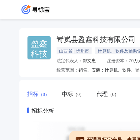
岢岚县盈鑫科技有限公司
盈鑫
科技
山西省 | 忻州市
计算机、软件及辅助
法定代表人：
郭文忠
注册资本：
70万
经营范围：
招标
中标
代理
（0）
（0）
（0）
招标分析
开通寻标宝会员，查看
VIP