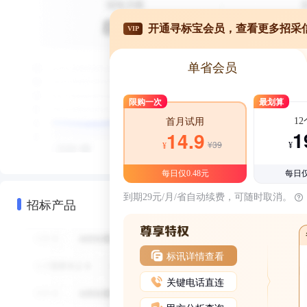
开通寻标宝会员，查看更多招采
VIP
单省会员
限购一次
最划算
1
首月试用
1
14.9
¥39
¥
¥
每日仅0.48元
每日仅
到期29元/月/省自动续费，可随时取消。
招标产品
标讯详情查看
关键电话直连