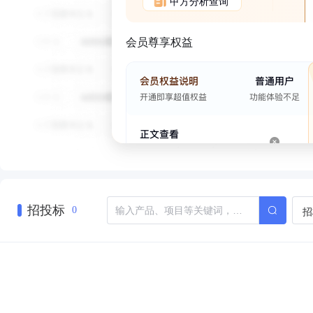
甲方分析查询
会员尊享权益
招投标
招
0