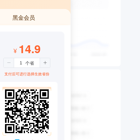
黑金会员
14.9
¥
支付后可进行选择生效省份