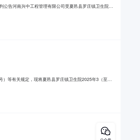
判公告河南兴中工程管理有限公司受夏邑县罗庄镇卫生院的
。一、项目名称：夏邑县罗庄镇卫生院全自动生化分析仪采
台（技术参数详见竞争性谈判文件）四、质量要求：符合国家标
）等有关规定，现将夏邑县罗庄镇卫生院2025年3（至）4
卫生院夏邑县罗庄镇卫生院全自动生化分析仪采购项目夏邑
具体采购项目情况以相关采购公告和采购文件为准。夏邑县罗庄
公众号