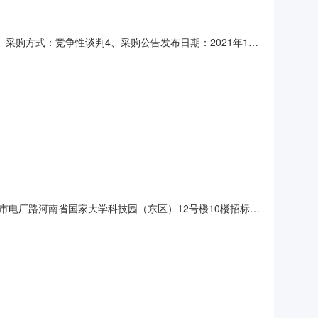
采购方式：竞争性谈判4、采购公告发布日期：2021年11
断仪国药控股郑州有限公司河南自贸试验区郑州片区（经开）航
断仪武汉中旗生物医疗电子有限公司viv651795000
电厂路河南省国家大学科技园（东区）12号楼10楼招标
采购2021年273号2、项目名称：夏邑县罗庄镇卫生院医疗
最高限价（元）11彩色多普勒超声诊断仪80000080000