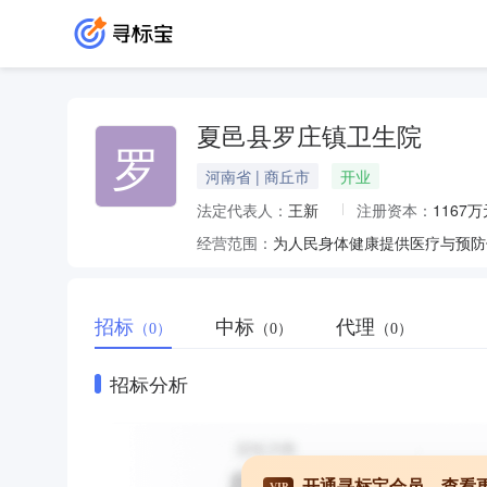
夏邑县罗庄镇卫生院
罗
河南省 | 商丘市
开业
法定代表人：
王新
注册资本：
1167万
经营范围：
为人民身体健康提供医疗与预防
招标
中标
代理
（0）
（0）
（0）
招标分析
开通寻标宝会员，查看
VIP