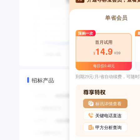
单省会员
限购一次
首月试用
14.9
¥39
¥
每日仅0.48元
到期29元/月/省自动续费，可随
招标产品
标讯详情查看
关键电话直连
甲方分析查询