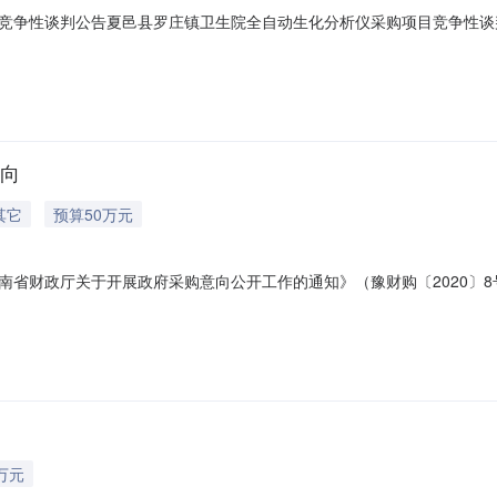
竞争性谈判公告夏邑县罗庄镇卫生院全自动生化分析仪采购项目竞争性谈
仪采购项目进行竞争性谈判采购，欢迎符合本项目资格条件的供应商参与
编号:商政采〔2025〕224号三、项目内容及需求：全自动生化分析仪1
意向
其它
预算50万元
省财政厅关于开展政府采购意向公开工作的通知》（豫财购〔2020〕8号
目名称采购需求概况预算金额（万元）预计采购时间备注1夏邑县罗庄镇
002025年4月本次公开的采购意向是本单位政府采购工作的初步安排，
万元