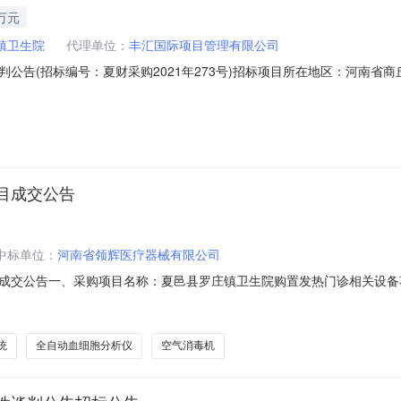
万元
镇卫生院
代理单位：
丰汇国际项目管理有限公司
公告(招标编号：夏财采购2021年273号)招标项目所在地区：河南省
，已由项目审批/核准/备案机关批准，项目资金来源为自筹资金，招标人为
标文件。招标内容与范围：本招标项目划分为标段1个标段，本次招标为其中
目成交公告
中标单位：
河南省领辉医疗器械有限公司
成交公告一、采购项目名称：夏邑县罗庄镇卫生院购置发热门诊相关设备项目
数及要求)序号项目名称单位数量备注1便携式数字医用X射线摄影系统台1
月27日四、招标公告发布日期：2020年11月23日五、采购方式：竞争
统
全自动血细胞分析仪
空气消毒机