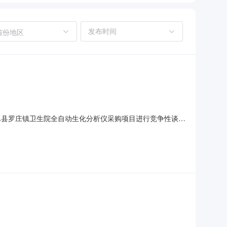
省份地区
邑县罗庄镇卫生院全自动生化分析仪采购项目进行竞争性谈判
编号：商政采〔2025〕224号3、项目编号：夏财采
25年05月19日在《河南省政府采购网》、《商丘市政府采购