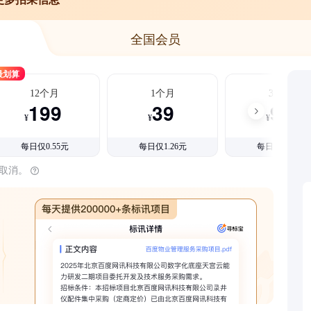
全国会员
最划算
12个月
1个月
3个月
199
39
99
¥
¥
¥
每日仅0.55元
每日仅1.26元
每日仅1.08元
时取消。