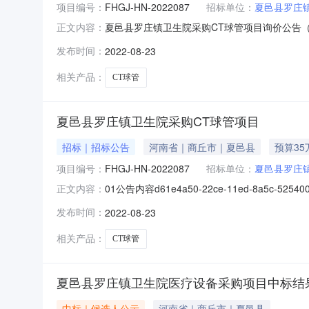
项目编号：
FHGJ-HN-2022087
招标单位：
夏邑县罗庄
夏邑县罗庄镇卫生院采购CT球管项目询价公告（招
正文内容：
目审批/核准/备案机关批准，项目资金来源为
发布时间：
2022-08-23
购CT球管一套范围：本招标项目划分为1个标段，
格能力要
相关产品：
CT球管
夏邑县罗庄镇卫生院采购CT球管项目
招标｜招标公告
河南省｜商丘市｜夏邑县
预算35
项目编号：
FHGJ-HN-2022087
招标单位：
夏邑县罗庄
01公告内容d61e4a50-22ce-11ed-8a5c-52
正文内容：
HN-2022087）项目所在地区：河南省,商
发布时间：
2022-08-23
标人为夏邑县罗庄镇卫生院。本项目已具备招标
相关产品：
CT球管
夏邑县罗庄镇卫生院医疗设备采购项目中标结
中标｜候选人公示
河南省｜商丘市｜夏邑县