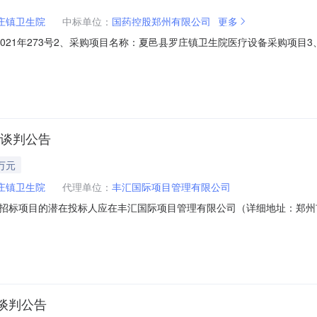
庄镇卫生院
中标单位：
国药控股郑州有限公司
更多
21年273号2、采购项目名称：夏邑县罗庄镇卫生院医疗设备采购项目3、
二、成交情况包号采购内容供应商名称地址中标金额单位1彩色多普勒超声诊
795,000.00元序号名称品牌（如有）规格型号数量单价1彩色多普勒超声诊
性谈判公告
万元
庄镇卫生院
代理单位：
丰汇国际项目管理有限公司
招标项目的潜在投标人应在丰汇国际项目管理有限公司（详细地址：郑州市
4时30分（北京时间）前递交响应文件。一、项目基本情况1、项目编号：夏财
：800,000.00元最高限价：800000元序号包号包名称包预算（元）包
谈判公告