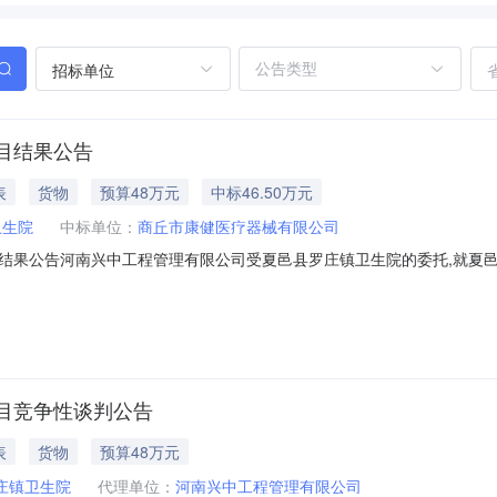
招标单位
目结果公告
表
货物
预算48万元
中标46.50万元
卫生院
中标单位：
商丘市康健医疗器械有限公司
结果公告河南兴中工程管理有限公司受夏邑县罗庄镇卫生院的委托,就夏
概况1、项目名称：夏邑县罗庄镇卫生院全自动生化分析仪采购项目2、招标
制价：48.000000万元二、招标公告发布媒体及时间本项目招标公告于20
目竞争性谈判公告
表
货物
预算48万元
庄镇卫生院
代理单位：
河南兴中工程管理有限公司