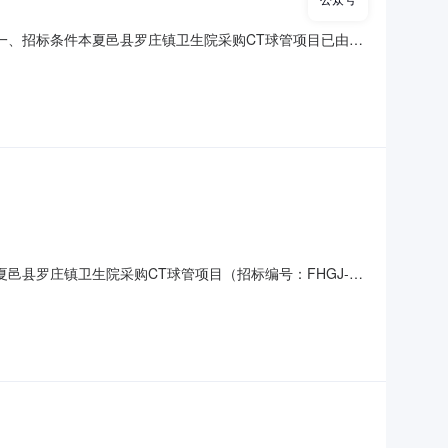
邑县一、招标条件本夏邑县罗庄镇卫生院采购CT球管项目已由项
，现招标方式为其它方式。二、项目概况和招标范围规模：采
资格要求(001夏邑县罗庄镇卫生院采购CT球管)的投标人资
b.pdf更多信息及夏邑县罗庄镇卫生院采购CT球管项目（招标编号：FHGJ-
批/核准/备案机关批准，项目资金来源为自筹资金35万元，招
球