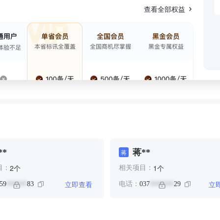
查看全部权益
**
蒋**
蒋
个
个
2
1
目：
相关项目：
立即查看
立
59
83
电话：
037
29
******
*******