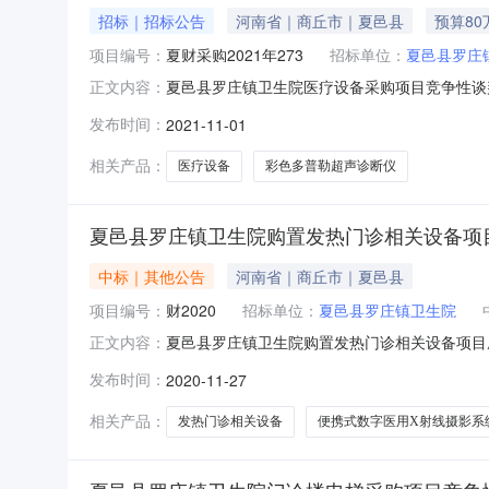
招标｜招标公告
河南省｜商丘市｜夏邑县
预算80
项目编号：
夏财采购2021年273
招标单位：
夏邑县罗庄
夏邑县罗庄镇卫生院医疗设备采购项目竞争性谈判
正文内容：
（招标项目编号：夏财采购2021年273号）
发布时间：
2021-11-01
谈判。二、项目概况和招标范围项目规模：详见招
符合《中华人民共和国
相关产品：
医疗设备
彩色多普勒超声诊断仪
夏邑县罗庄镇卫生院购置发热门诊相关设备项
中标｜其他公告
河南省｜商丘市｜夏邑县
项目编号：
财2020
招标单位：
夏邑县罗庄镇卫生院
夏邑县罗庄镇卫生院购置发热门诊相关设备项目
正文内容：
况采购内容：采购内容及分包情况(技术规格、参
发布时间：
2020-11-27
天；质量要求：合格三、评审日期：2020年11
医用X射线摄影系统
相关产品：
发热门诊相关设备
便携式数字医用X射线摄影系