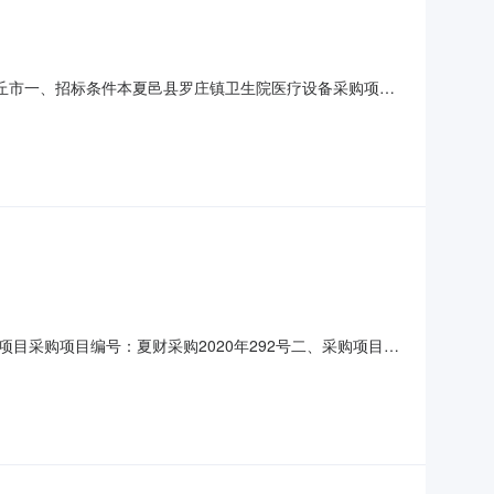
商丘市一、招标条件本夏邑县罗庄镇卫生院医疗设备采购项目
夏邑县罗庄镇卫生院。本项目已具备招标条件，现进行竞争性
的：001第1包三、投标人资格要求001第1包：6.1、
采购项目编号：夏财采购2020年292号二、采购项目概
2全自动血细胞分析仪台13空气消毒机台8供货期：7日历
性谈判包号采购内容供应商名称地址中标金额单位1便携式数字