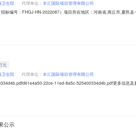
镇卫生院
代理单位：
丰汇国际项目管理有限公司
标编号：FHGJ-HN-2022087）项目所在地区：河南省,商丘市,夏
自筹资金35万元，招标人为夏邑县罗庄镇卫生院。本项目已具备招标条件
本次招标为其中的：(001)夏邑县罗庄镇卫生院采购CT球管;三、投标人
万元
镇卫生院
代理单位：
丰汇国际项目管理有限公司
5400334d4b.pdfd61e4a50-22ce-11ed-8a5c-525400334d4
丘市,夏邑县一、招标条件本夏邑县罗庄镇卫生院采购CT球管项目已由项目审
条件，现招标方式为其它方式。二、项目概况和招标范围规模：采购CT
果公示