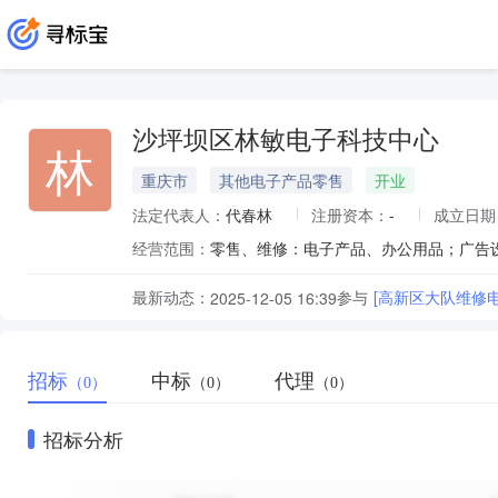
沙坪坝区林敏电子科技中心
林
重庆市
其他电子产品零售
开业
法定代表人：
代春林
注册资本：
-
成立日期
经营范围：
最新动态：
参与
[高新区大队维修
2025-12-05 16:39
招标
中标
代理
（0）
（0）
（0）
招标分析