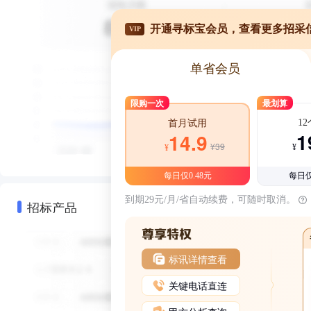
开通寻标宝会员，查看更多招采
VIP
单省会员
限购一次
最划算
1
首月试用
1
14.9
¥39
¥
¥
每日仅0.48元
每日仅
到期29元/月/省自动续费，可随时取消。
招标产品
标讯详情查看
关键电话直连