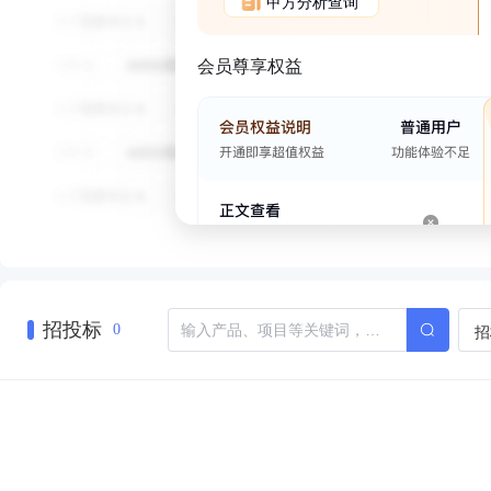
甲方分析查询
会员尊享权益
招投标
招
0