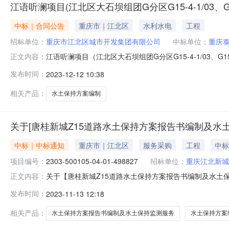
江语听澜项目(江北区大石坝组团G分区G15-4-1/03、G
中标｜合同公告
重庆市｜江北区
水利水电
工程
招标单位：
重庆市江北区城市开发集团有限公司
中标单位：
重庆
江语听澜项目（江北区大石坝组团G分区G15-4-1/03、G15
正文内容：
项目水土保持方案编制采购人:重庆市江北区城市开发集团有
发布时间：
2023-12-12 10:38
务类型:水土保持方案编制服务金额:48000.0金额说明:合同金
相关产品：
水土保持方案编制
关于[唐桂新城Z15道路水土保持方案报告书编制及水
中标｜中标通知
重庆市｜江北区
服务采购
工程
中标
项目编号：
2303-500105-04-01-498827
招标单位：
重庆江北新城
关于【唐桂新城Z15道路水土保持方案报告书编制及水
正文内容：
构，现将中选结果相关事项公告如下：项目名称唐桂新城
发布时间：
2023-11-13 12:18
编码2303-500105-04-01-498827工程建设项
服务服务金
相关产品：
水土保持方案报告书编制及水土保持监测服务
水土保持方案