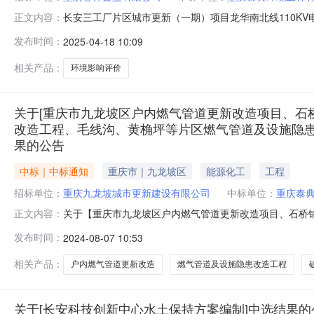
长安三工厂片区城市更新（一期）项目龙华南北线110KV
正文内容：
购人:重庆睿昇置业有限公司投资审批项目:否资金来源:财政资金
发布时间：
2025-04-18 10:09
04-1809:00:00选取方式:择优+直选中选机构名称:
相关产品：
环境影响评价
关于[重庆市九龙坡区户内燃气管道更新改造项目、石
改造工程、毛线沟、黄桷坪等片区燃气管道及设施隐患
果的公告
中标｜中标通知
重庆市｜九龙坡区
能源化工
工程
招标单位：
重庆九龙坡城市更新建设有限公司
中标单位：
重庆泰
关于【重庆市九龙坡区户内燃气管道更新改造项目、石桥
正文内容：
片区燃气管道及设施隐患改造工程、民主村、劳动村、西
发布时间：
2024-08-07 10:53
理中介服务机构，现将中选结果相关事项公告如下：项目
片区燃气管道及设施隐患改造工程、毛线沟、黄桷坪
相关产品：
户内燃气管道更新改造
燃气管道及设施隐患改造工程
关于[长安科技创新中心水土保持方案编制]中选结果的