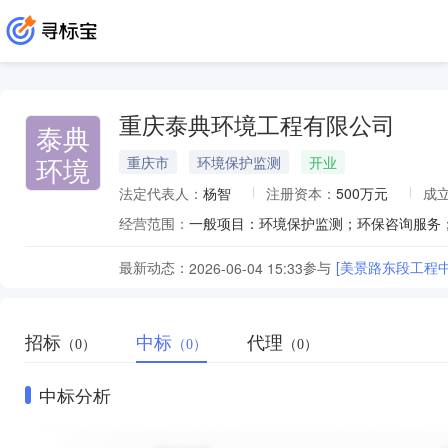
重庆泰典环境工程有限公司
泰典
环境
重庆市
环境保护监测
开业
法定代表人：
杨智
注册资本：
500万元
成
经营范围：
最新动态：
参与
[美景路东段工程
2026-06-04 15:33
招标
中标
代理
（0）
（0）
（0）
中标分析