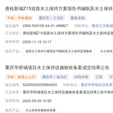
唐桂新城Z15道路水土保持方案报告书编制及水土保
中标｜中标通知
重庆市｜江北区
服务采购
项目编号：
2303-500105-04-01-498827
招标单位：
重庆江北新城
唐桂新城Z15道路水土保持方案报告书编制及水土保持监
正文内容：
审批项目:是投资审批项目编码:2303-500105-04-
发布时间：
2023-11-13 12:17
额:91000.0金额说明:包干价9.1万元。选取时间:2023
相关产品：
道路水土保持方案报告书编制及水土保持监测服务
水土保持
重庆华侨城项目水土保持设施验收备案成交结果公告
中标｜候选人公示
重庆市｜渝北区
水利水电
工程
中
项目编号：
XJ000020230804003
招标单位：
重庆华侨城实业发展
重庆华侨城项目水土保持设施验收备案成交结果公告中标候选
正文内容：
号：XJ000020230804003采购项目名称：重
发布时间：
2023-09-05 10:25
备案】中标供应商列表：【重庆华侨城项目水土保持设施
式：联系方式：采购人：重庆华
相关产品：
水土保持设施验收备案