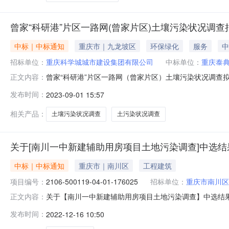
曾家“科研港”片区一路网(曾家片区)土壤污染状况调
中标｜中标通知
重庆市｜九龙坡区
环保绿化
服务
中
招标单位：
重庆科学城城市建设集团有限公司
中标单位：
重庆泰
曾家“科研港”片区一路网（曾家片区）土壤污染状况调查拟中选结
正文内容：
月1日下一条：【】【】【】【】拟中选结果公示表（公示期：
发布时间：
2023-09-01 15:57
家“科研港”片区一路网（曾家片区）土污染状况调查曾家“
相关产品：
土壤污染状况调查
土污染状况调查
关于[南川一中新建辅助用房项目土地污染调查]中选结
中标｜中标通知
重庆市｜南川区
工程建筑
项目编号：
2106-500119-04-01-176025
招标单位：
重庆市南川区
关于【南川一中新建辅助用房项目土地污染调查】中选结
正文内容：
事项公告如下：项目名称南川一中新建辅助用房项目土地污染调查
发布时间：
2022-12-16 10:50
平方米（4800.0平方米）所需中介服务事项所需服务类型土
接