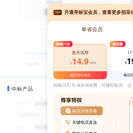
开通寻标宝会员，查看更多招采
VIP
单省会员
限购一次
最划算
1
首月试用
1
14.9
¥39
¥
¥
每日仅0.48元
每日仅
到期29元/月/省自动续费，可随时取消。
中标产品
标讯详情查看
关键电话直连