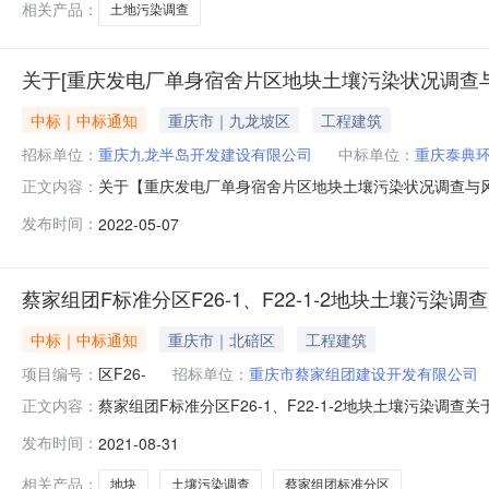
相关产品：
土地污染调查
关于[重庆发电厂单身宿舍片区地块土壤污染状况调查与
中标｜中标通知
重庆市｜九龙坡区
工程建筑
招标单位：
重庆九龙半岛开发建设有限公司
中标单位：
重庆泰典
关于【重庆发电厂单身宿舍片区地块土壤污染状况调查与
正文内容：
构，现将中选结果相关事项公告如下：项目名称重庆发电
发布时间：
2022-05-07
中介服务事项所需服务类型污染场地评估咨询与治理修复服务金额￥
有限公司中选机构联
蔡家组团F标准分区F26-1、F22-1-2地块土壤污染调查
中标｜中标通知
重庆市｜北碚区
工程建筑
项目编号：
区F26-
招标单位：
重庆市蔡家组团建设开发有限公司
蔡家组团F标准分区F26-1、F22-1-2地块土壤污染调查关
正文内容：
地块土壤污染调查采购人重庆市蔡家组团建设开发有限公司
发布时间：
2021-08-31
务事项采购否所需服务类型污染场地评估咨询与治理修复服务金额
相关产品：
地块
土壤污染调查
蔡家组团标准分区