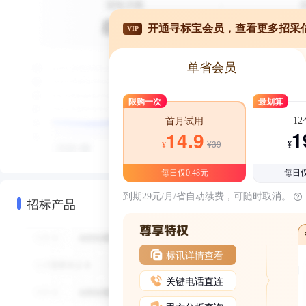
开通寻标宝会员，查看更多招采
VIP
单省会员
限购一次
最划算
1
首月试用
1
14.9
¥39
¥
¥
每日仅0.48元
每日仅
到期29元/月/省自动续费，可随时取消。
招标产品
标讯详情查看
关键电话直连