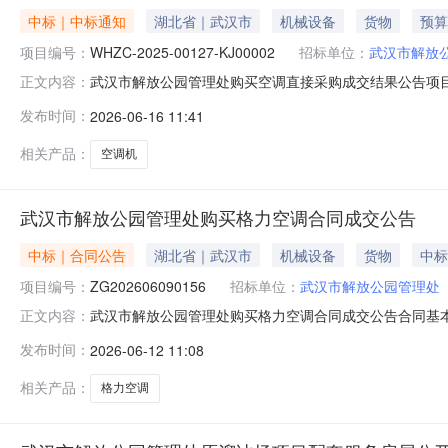
中标｜中标通知
湖北省｜武汉市
机械设备
货物
预算
项目编号：
WHZC-2025-00127-KJ00002
招标单位：
武汉市解放
武汉市解放公园管理处购买空调直接采购成交结果公告项目基
正文内容：
00127-KJ00002项目名称：购买空调项目编号：ZG2
发布时间：
2026-06-16 11:41
单位联系人：仇女士采购单位联系电话：027824217
相关产品：
空调机
武汉市解放公园管理处购买格力空调合同成交公告
中标｜合同公告
湖北省｜武汉市
机械设备
货物
中标
项目编号：
ZG202606090156
招标单位：
武汉市解放公园管理处
武汉市解放公园管理处购买格力空调合同成交公告合同基本信
正文内容：
号：ZG202606090156采购单位名称：武汉市解放
发布时间：
2026-06-12 11:08
金水牛电器有限公司成交供应商地址：武汉市江岸区黄浦大道28
相关产品：
格力空调