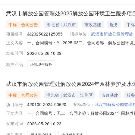
武汉市解放公园管理处2025解放公园环境卫生服务项
中标｜合同公告
湖北省｜武汉市
市政基建
服务
中标
项目编号：
JJ2025022125055
招标单位：
武汉市解放公园管理处
一、合同编号：YL-2025-03二、合同名称：解放公园环
正文内容：
购人（甲方）：武汉市解放公园管理处2、地址：武汉市解放大
发布时间：
2026-05-26 10:29
区辛安渡办事处徐家台7号6、联系方式：18171438
相关产品：
环境卫生服务
武汉市解放公园管理处解放公园2024年园林养护及水
中标｜合同公告
湖北省｜武汉市｜江岸区
市政基建
服务
项目编号：
420100-2024-00620
招标单位：
武汉市解放公园管理
一、合同编号：无二、合同名称：解放公园2024年园林养护及
正文内容：
五、合同主体1、采购人（甲方）：武汉市解放公园管理处2、
发布时间：
2026-05-26 10:23
公司5、地址：武汉市江岸区京汉大道1268号汇金广场办公写
相关产品：
园林养护服务
水体维护服务