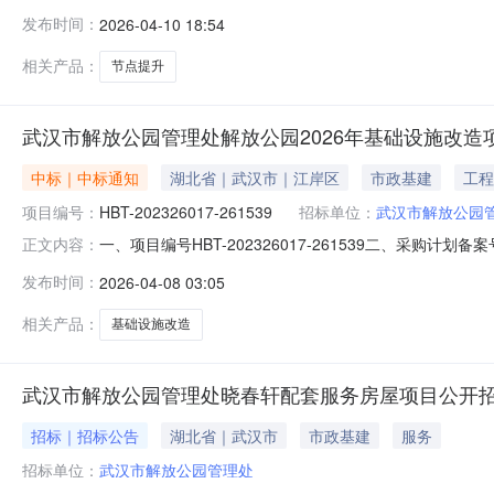
称：解放公园2026年节点提升项目供应商名称：武汉宸嘉
发布时间：
2026-04-10 18:54
合得分：92.17分工程类名称：解放公园2026年节点
相关产品：
节点提升
武汉市解放公园管理处解放公园2026年基础设施改造项
中标｜中标通知
湖北省｜武汉市｜江岸区
市政基建
工程
项目编号：
HBT-202326017-261539
招标单位：
武汉市解放公园
一、项目编号HBT-202326017-261539二、采购计
正文内容：
园林有限公司供应商地址：湖北省武汉市汉阳区平原新村1号中
发布时间：
2026-04-08 03:05
改造项目施工范围：解放公园2026年基础设施改造，具体详
相关产品：
基础设施改造
武汉市解放公园管理处晓春轩配套服务房屋项目公开
招标｜招标公告
湖北省｜武汉市
市政基建
服务
招标单位：
武汉市解放公园管理处