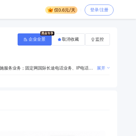
登录/注册
企业全景
取消收藏
监控
在全国范围内经营固定网本地电话业务（含本地无线环路业务）、公众电报和用户电报业务、国内通信设施服务业务；固定网国际长途电话业务、IP电话业务（限Phone-Phone的电话业务）、900/1800M Hz GSM 第二代数字蜂窝移动通信业务、WCDMA第三代数字蜂窝移动通信业务、LTE/第四代数字蜂窝移动通信业务（TD-LTE/LTE-FDD）、卫星国际专线业务、因特网数据传送业务、国际数据通信业务、26GHz无线接入业务；在郑州等范围内经营3.5GHz无线接入业务。在全国范围内经营国内甚小口径终端地球站（VSAT）通信业务、固定网国内数据传送业务、无线数据传送业务、用户驻地网业务、网络托管业务、在线数据处理与交易处理业务、国内因特网虚拟专用网业务、因特网数据中心业务、语音信箱业务、传真存储转发业务、X.400电子邮件业务、因特网接入服务业务和信息服务业务（含固定网电话信息服务业务、互联网信息服务业务和移动网信息服务业务）。经营与通信及信息业务相关的系统集成、设备生产销售、设计施工业务；技术开发、技术服务、技术咨询、技术培训；寻呼机、手机及其配件的销售、维修；电信卡的制作、销售；客户服务；房屋租赁；编辑、出版、发行电话号码薄；设计、制作、发布、代理国内外各类广告。（涉及许可证或国家专项规定的，须凭许可证经营或按专项规定办理相关手续）
展开