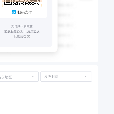
扫码支付
支付则代表同意
交易服务协议
｜
用户协议
发票获取
省份地区