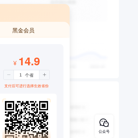
黑金会员
14.9
¥
支付后可进行选择生效省份
公众号