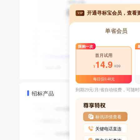
开通寻标宝会员，查看
VIP
单省会员
限购一次
首月试用
14.9
¥39
¥
每日仅0.48元
到期29元/月/省自动续费，可随
招标产品
标讯详情查看
关键电话直连