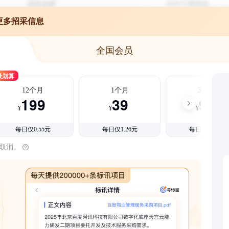
更多招采信息
全国会员
最划算
12个月
1个月
3个月
199
39
99
¥
¥
¥
每日仅0.55元
每日仅1.26元
每日仅1.08元
时取消。