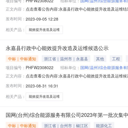
项目编号：
PHFW2308022
招标单位：
国网(温州)综合能源服务
点击查看公告内容:永嘉县行政中心能效提升改造及运维结果
正文内容：
PHFW2308022）一、中标人信息：标段（包）[00
发布时间：
2023-09-05 12:28
为国网（温州）综合能源服务有限公司。四、联系方式招
标咨询分公司地址：浙
相关产品：
能效提升改造及运维
永嘉县行政中心能效提升改造及运维候选公示
中标｜中标通知
浙江省｜温州市｜永嘉县
其他
工程
项目编号：
PHFW2308022
招标单位：
国网(温州)综合能源服务
点击查看公告内容:永嘉县行政中心能效提升改造及运维候选
正文内容：
PHFW2308022）公示结束时间：2023年09月04
发布时间：
2023-08-31 16:31
价：10.3770万元，质量：合格，工期/交货期/服务期
相关产品：
能效提升改造及运维
国网(台州)综合能源服务有限公司2023年第一批次集
中标｜中标通知
浙江省｜台州市｜椒江区
能源化工