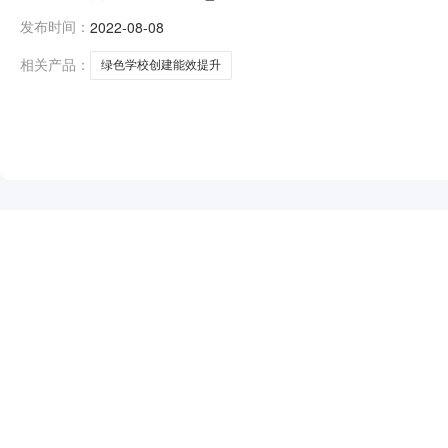
号：PHFW2207104）、中标人信息：标段（包）[00
发布时间：
2022-08-08
部门为国网（温州）综合能源服务有限公司。四、联系方
相关产品：
绿色学校创建能效提升
NEW
HOT
5折起
暂时没有搜索结果…