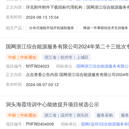
详见附件附件下载招标代理机构：国网浙江综合能源服务有
正文内容：
成交候选人公示（招标编号：NYFW24023）国网浙江
发布时间：
2024-08-13 15:04
《招标公告和公示信息发布管理办法》对成交候选人公示
在成交候选人公示期间以书面形式（
相关产品：
分布式储能市场开拓辅助服务
降碳一件事模块技术支持服务
国网浙江综合能源服务有限公司2024年第二十三批
中标｜中标通知
浙江省｜杭州市｜上城区
项目编号：
NYFW24023
招标单位：
国网浙江综合能源服务有限公
点击查看公告内容:国网浙江综合能源服务有限公司2024
正文内容：
公告（招标编号：NYFW24023）一、中标人信息：标段
发布时间：
2024-08-07 03:12
二、其他：详见附件三、监督部门本招标项目的监督部门为
51216
洞头海霞培训中心能效提升项目候选公示
中标｜中标通知
浙江省｜温州市｜洞头区
服务采购
服务
项目编号：
PHFW2404008
招标单位：
国网(温州)综合能源服务