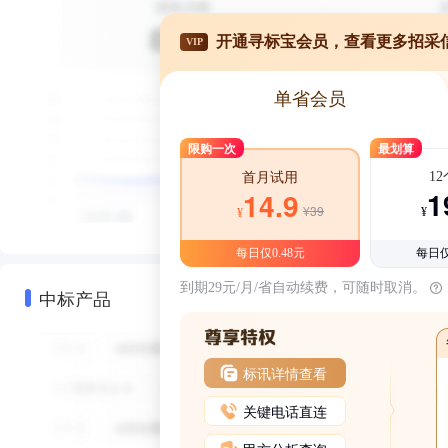
开通寻标宝会员，查看更多招采
VIP
单省会员
限购一次
最划算
1
首月试用
1
14.9
¥39
¥
¥
每日仅0.48元
每日仅
到期29元/月/省自动续费，可随时取消。
中标产品
标讯详情查看
关键电话直连