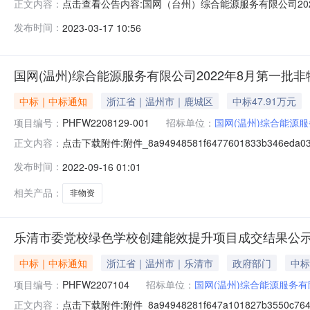
点击查看公告内容:国网（台州）综合能源服务有限公司20
正文内容：
购（物资公开竞谈）成交候选人公示.pdf国网（台州）综合
发布时间：
2023-03-17 10:56
时间：2023年03月21日一、评标情况标段(包)[001]
国网(温州)综合能源服务有限公司2022年8月第一批
中标｜中标通知
浙江省｜温州市｜鹿城区
中标47.91万元
项目编号：
PHFW2208129-001
招标单位：
国网(温州)综合能源
点击下载附件:附件_8a94948581f6477601833b346ed
正文内容：
目中标候选公示（招标编号：PHFW2208129）公示结东
发布时间：
2022-09-16 01:01
类型投标报价：详见附件，质量：合格，工期/交货期/服务
相关产品：
非物资
乐清市委党校绿色学校创建能效提升项目成交结果公
中标｜中标通知
浙江省｜温州市｜乐清市
政府部门
中标
项目编号：
PHFW2207104
招标单位：
国网(温州)综合能源服务
点击下载附件:附件_8a94948281f647a101827b3550
正文内容：