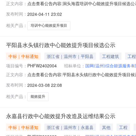
点击查看公告内容:洞头海霞培训中心能效提升项目候选公示.
正文内容：
情况标段（包）[001洞头海霞培训中心能效提升项目：1、
发布时间：
2024-04-11 23:02
务期：5475天；2、中标候选人按照招标文件要求承诺的
标
相关产品：
培训中心能效提升项目
平阳县水头镇行政中心能效提升项目候选公示
中标｜中标通知
浙江省｜温州市｜平阳县
工程建筑
工程
项目编号：
PHFW2402004
招标单位：
国网(温州)综合能源服务
点击查看公告内容:平阳县水头镇行政中心能效提升项目候选公示
正文内容：
日、评标情况一标段（包）[001]平阳县水头镇行政中心
发布时间：
2024-03-08 22:08
工期/交货期/服务期：2920天；2、中标候选人按照招
的资
相关产品：
能效提升
永嘉县行政中心能效提升改造及运维结果公示
中标｜中标通知
浙江省｜温州市｜永嘉县
其他
工程