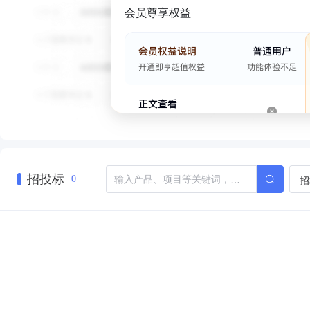
会员尊享权益
招投标
招
0