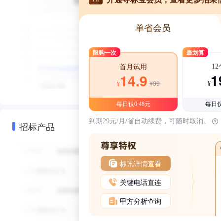
单省会员
限购一次
最划算
1
首月试用
1
14.9
¥39
¥
¥
每日仅0.48元
每日仅
到期29元/月/省自动续费，可随时取消。
招标产品
标讯详情查看
关键电话直连
甲方分析查询