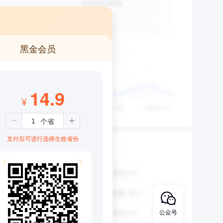
黑金会员
14.9
¥
支付后可进行选择生效省份
公众号