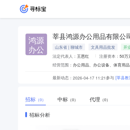
莘县鸿源办公用品有限公
鸿源
办公
山东省 | 聊城市
文具用品批发
开
法定代表人：
王恩红
注册资本：
50万
经营范围：
最新动态：
参与
[莘县
2026-04-17 11:21
招标
中标
代理
（0）
（0）
（0）
招标分析