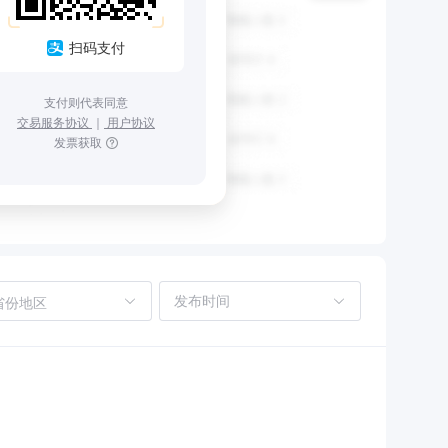
扫码支付
支付则代表同意
交易服务协议
｜
用户协议
发票获取
省份地区