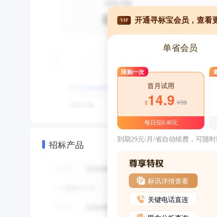
开通寻标宝会员，查看
VIP
单省会员
限购一次
首月试用
14.9
¥39
¥
每日仅0.48元
到期29元/月/省自动续费，可随
招标产品
标讯详情查看
关键电话直连