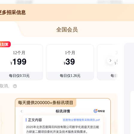
更多招采信息
全国会员
最划算
12个月
1个月
3个月
199
39
99
¥
¥
¥
每日仅0.55元
每日仅1.26元
每日仅1.08元
时取消。