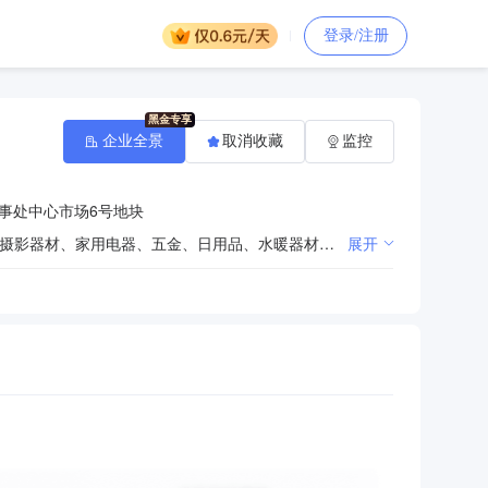
登录/注册
企业全景
取消收藏
监控
事处中心市场6号地块
办公用品、办公设备、体育用品、印刷品、纸制品、家具加工、电子产品、安防设备、办公自动化设备、摄影器材、家用电器、五金、日用品、水暖器材、卫生洁具、制冷设备及配件、针纺织品、服装鞋帽、文具、体育用品、音乐器材、美术器材、幼教用品、建筑材料、装饰材料、办公设备配件、电脑耗材、工艺品的购销。（依法须经批准的项目，经相关部门批准后方可开展经营活动）
展开