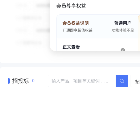
会员尊享权益
招投标
招
0