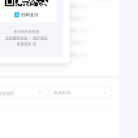
扫码支付
支付则代表同意
交易服务协议
｜
用户协议
发票获取
省份地区