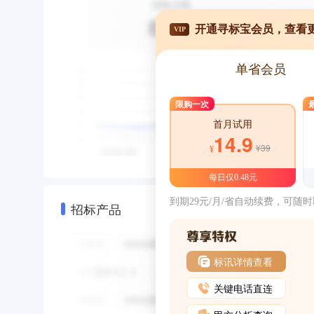
开通寻标宝会员，查看
VIP
单省会员
限购一次
首月试用
14.9
¥39
¥
每日仅0.48元
到期29元/月/省自动续费，可随
招标产品
标讯详情查看
关键电话直连