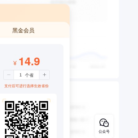
黑金会员
14.9
¥
支付后可进行选择生效省份
公众号