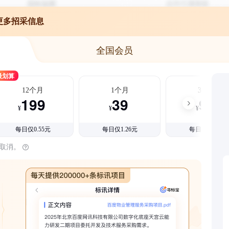
更多招采信息
全国会员
最划算
12个月
1个月
3个月
199
39
99
¥
¥
¥
每日仅0.55元
每日仅1.26元
每日仅1.08元
时取消。