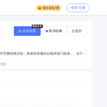
登录/注册
企业全景
取消收藏
监控
许可项目：建设工程施工；建筑劳务分包；施工专业作业。（依法须经批准的项目，经相关部门批准后方可开展经营活动，具体经营项目以相关部门批准文件或许可证件为准）一般项目：体育场地设施工程施工；土石方工程施工；金属门窗工程施工；园林绿化工程施工；劳务服务（不含劳务派遣）；建筑工程机械与设备租赁；非居住房地产租赁。（除依法须经批准的项目外，凭营业执照依法自主开展经营活动）
展开
告]