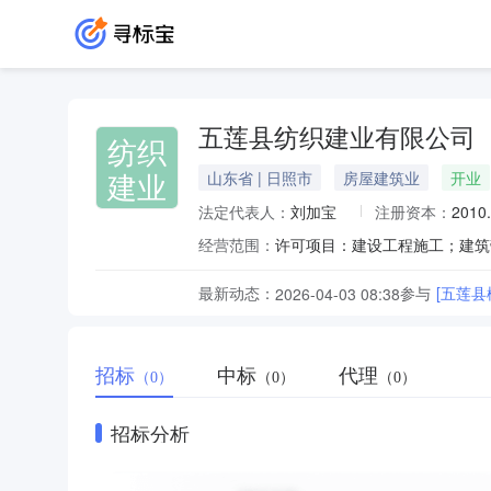
五莲县纺织建业有限公司
纺织
建业
山东省 | 日照市
房屋建筑业
开业
法定代表人：
刘加宝
注册资本：
2010
经营范围：
最新动态：
参与
[五莲
2026-04-03 08:38
招标
中标
代理
（0）
（0）
（0）
招标分析