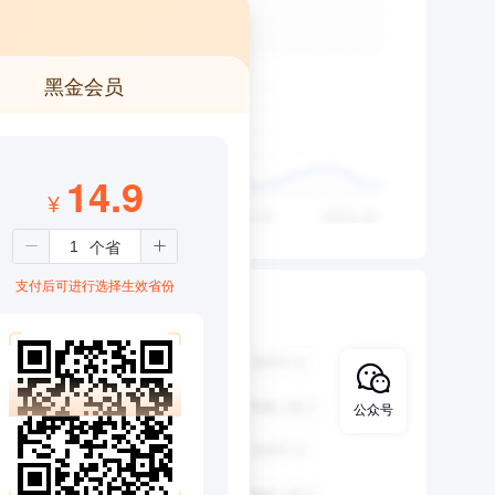
黑金会员
14.9
¥
支付后可进行选择生效省份
公众号