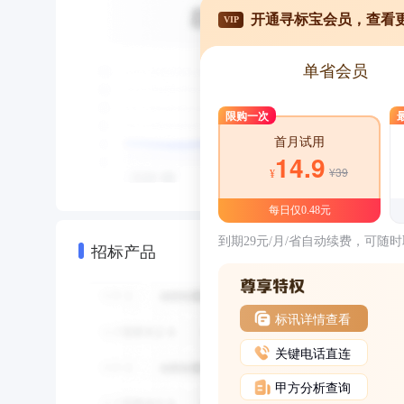
开通寻标宝会员，查看
VIP
单省会员
限购一次
首月试用
14.9
¥39
¥
每日仅0.48元
到期29元/月/省自动续费，可随
招标产品
标讯详情查看
关键电话直连
甲方分析查询