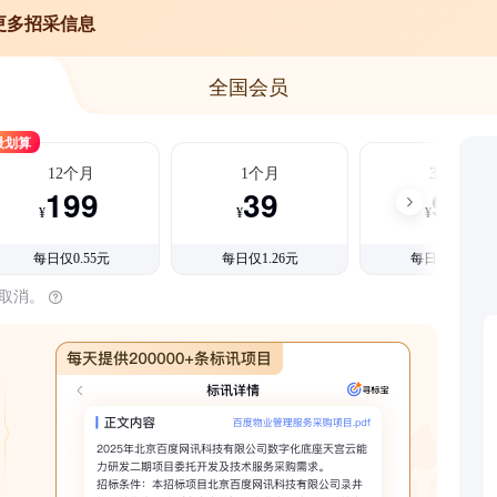
更多招采信息
全国会员
最划算
12个月
1个月
3个月
199
39
99
¥
¥
¥
每日仅0.55元
每日仅1.26元
每日仅1.08元
时取消。