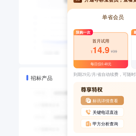
单省会员
限购一次
首月试用
14.9
¥39
¥
每日仅0.48元
到期29元/月/省自动续费，可随
招标产品
标讯详情查看
关键电话直连
甲方分析查询