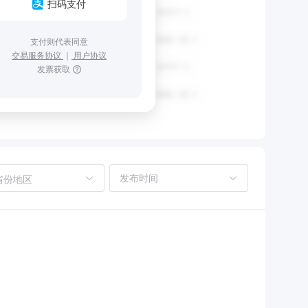
扫码支付
支付则代表同意
交易服务协议
｜
用户协议
发票获取
省份地区