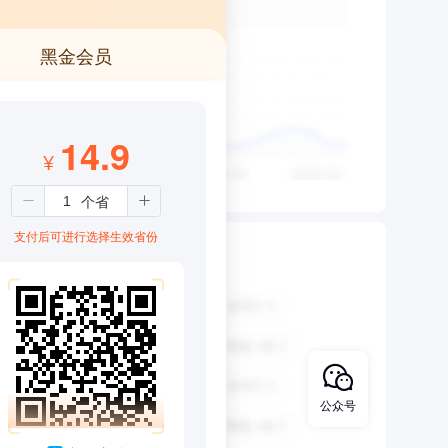
黑金会员
14.9
¥
支付后可进行选择生效省份
公众号