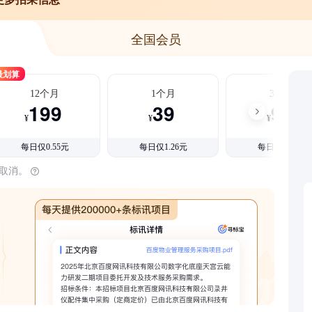
全国会员
最划算
12个月
1个月
3个月
199
39
99
¥
¥
¥
每日仅0.55元
每日仅1.26元
每日仅1.08元
时取消。