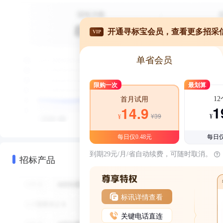
开通寻标宝会员，查看更多招采
VIP
单省会员
限购一次
最划算
1
首月试用
1
14.9
¥39
¥
¥
每日仅0.48元
每日仅
到期29元/月/省自动续费，可随时取消。
招标产品
标讯详情查看
关键电话直连