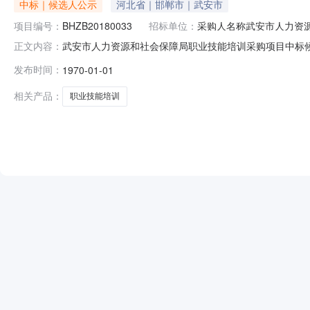
中标｜候选人公示
河北省｜邯郸市｜武安市
项目编号：
BHZB20180033
招标单位：
采购人名称武安市人力资
武安市人力资源和社会保障局职业技能培训采购项目中标候选
正文内容：
市人力资源和社会保障局职业技能培训采购项目中标(入围)
发布时间：
1970-01-01
源和社会保障局采购人地址：武安市劳动巷与矿建路交叉口采
郸市丛台区
相关产品：
职业技能培训