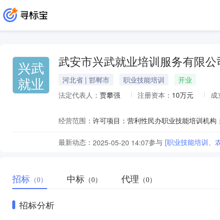
武安市兴武就业培训服务有限公
兴武
就业
河北省 | 邯郸市
职业技能培训
开业
法定代表人：
贾攀强
注册资本：
10万元
成
经营范围：
最新动态：
参与
[职业技能培训、
2025-05-20 14:07
招标
中标
代理
（0）
（0）
（0）
招标分析