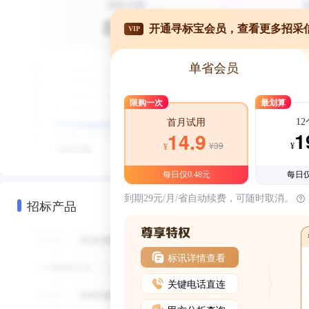
开通寻标宝会员，查看更多招采
VIP
单省会员
限购一次
最划算
1
首月试用
1
14.9
¥39
¥
¥
每日仅0.48元
每日仅
到期29元/月/省自动续费，可随时取消。
招标产品
标讯详情查看
关键电话直连