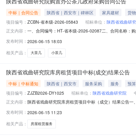
陕西省戏曲研究院购置办公茶几政府采购合同公告
中标｜合同公告
陕西省｜西安市｜碑林区
家具建材
货物
项目编号：
ZCBN-省本级-2026-05843
招标单位：
陕西省戏曲研
一、合同编号：HT-省本级-2026-02087二、合同名称
正文内容：
曲研究院地址：文艺北路133号联系方式：87863464供
发布时间：
2026-06-15 18:03
要标的：序号名称数量(单位)单价(元)总价(元)规格型号/服务要求
相关产品：
大茶几
小茶几
陕西省戏曲研究院库房租赁项目中标(成交)结果公告
中标｜中标通知
陕西省｜西安市
服务采购
服务
预算
项目编号：
ZJZB2026-DY1025
招标单位：
陕西省戏曲研究院
陕西省戏曲研究院库房租赁项目中标（成交）结果公告一、项目
正文内容：
评审方法是否价格扣除中标（成交）金额评审价格西安荣瑞
发布时间：
2026-06-15 11:23
价法否747,750.00元747,750.00元四、主要
相关产品：
房屋租赁服务