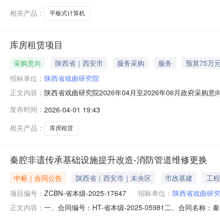
相关产品：
平板式计算机
库房租赁项目
采购意向
陕西省｜西安市
服务采购
服务
预算75万
招标单位：
陕西省戏曲研究院
陕西省戏曲研究院2026年04月至2026年06月政府采购
正文内容：
单位：陕西省戏曲研究院采购项目名称：库房租赁项目预算金额
发布时间：
2026-04-01 19:43
建于1938年，下辖四个表演艺术团体及一个演员演奏员
相关产品：
库房租赁
秦腔非遗传承基础设施提升改造-消防管道维修更换
中标｜合同公告
陕西省｜西安市｜未央区
市政基建
工程
项目编号：
ZCBN-省本级-2025-17647
招标单位：
陕西省戏曲研
一、合同编号：HT-省本级-2025-05981二、合同名称
正文内容：
基础设施提升改造-消防管道维修更换五、合同主体采购人（