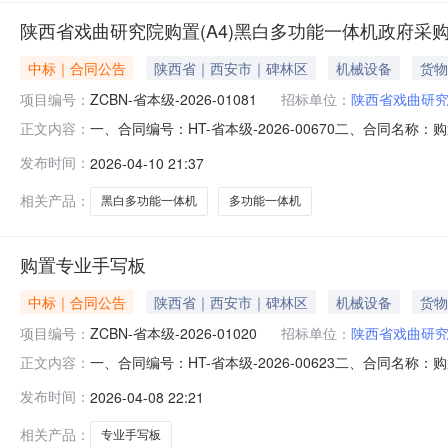
陕西省戏曲研究院购置(A4)黑白多功能一体机政府采
中标｜合同公告
陕西省｜西安市｜碑林区
机械设备
货物
项目编号：
ZCBN-省本级-2026-01081
招标单位：
陕西省戏曲研
一、合同编号：HT-省本级-2026-00670二、合同名称
正文内容：
合同主体采购人(甲方)：陕西省戏曲研究院地址：文艺北路
发布时间：
2026-04-10 21:37
文艺路街道联系方式：18991929323六、合同主要信息主
相关产品：
黑白多功能一体机
多功能一体机
购置专业手写板
中标｜合同公告
陕西省｜西安市｜碑林区
机械设备
货物
项目编号：
ZCBN-省本级-2026-01020
招标单位：
陕西省戏曲研
一、合同编号：HT-省本级-2026-00623二、合同名
正文内容：
陕西省戏曲研究院地址：文艺北路133号联系方式：8786
发布时间：
2026-04-08 22:21
合同主要信息主要标的名称：手写式输入设备规格型号（或服务要
相关产品：
专业手写板