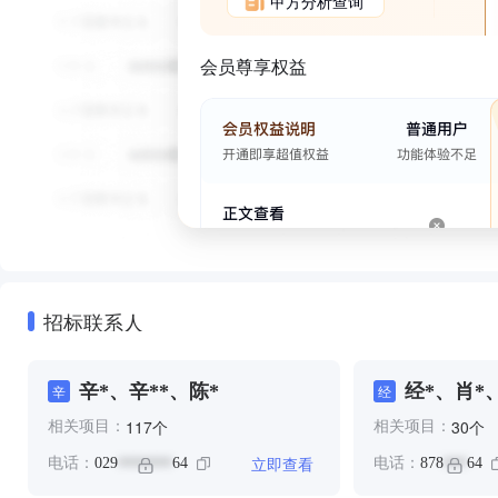
甲方分析查询
会员尊享权益
招标联系人
辛*、辛**、陈*
经*、肖*
辛
经
个
个
117
30
相关项目：
相关项目：
立即查看
电话：
029
64
电话：
878
64
*******
***