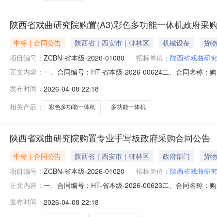
陕西省戏曲研究院购置(A3)彩色多功能一体机政府采
中标｜合同公告
陕西省｜西安市｜碑林区
机械设备
货物
项目编号：
ZCBN-省本级-2026-01080
招标单位：
陕西省戏曲研
一、合同编号：HT-省本级-2026-00624二、合同名称
正文内容：
合同主体采购人(甲方)：陕西省戏曲研究院地址：文艺北路
发布时间：
2026-04-08 22:18
式：13363936077六、合同主要信息主要标的：序号名称数量
相关产品：
彩色多功能一体机
多功能一体机
陕西省戏曲研究院购置专业手写板政府采购合同公告
中标｜合同公告
陕西省｜西安市｜碑林区
政府部门
货物
项目编号：
ZCBN-省本级-2026-01020
招标单位：
陕西省戏曲研
一、合同编号：HT-省本级-2026-00623二、合同名称
正文内容：
省戏曲研究院地址：文艺北路133号联系方式：8786349
发布时间：
2026-04-08 22:18
信息主要标的：序号名称数量(单位)单价(元)总价(元)规格型号