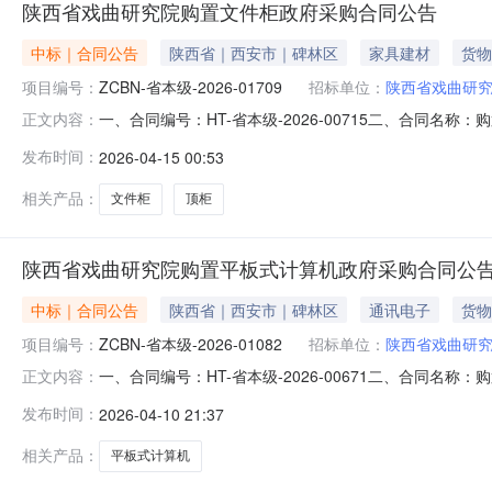
陕西省戏曲研究院购置文件柜政府采购合同公告
中标｜合同公告
陕西省｜西安市｜碑林区
家具建材
货物
项目编号：
ZCBN-省本级-2026-01709
招标单位：
陕西省戏曲研
一、合同编号：HT-省本级-2026-00715二、合同名称
正文内容：
究院地址：文艺北路133号联系方式：87863434供应商
发布时间：
2026-04-15 00:53
的：序号名称数量(单位)单价(元)总价(元)规格型号/服务要求1文件
相关产品：
文件柜
顶柜
陕西省戏曲研究院购置平板式计算机政府采购合同公
中标｜合同公告
陕西省｜西安市｜碑林区
通讯电子
货物
项目编号：
ZCBN-省本级-2026-01082
招标单位：
陕西省戏曲研
一、合同编号：HT-省本级-2026-00671二、合同名称
正文内容：
陕西省戏曲研究院地址：文艺北路133号联系方式：878
发布时间：
2026-04-10 21:37
18991929323六、合同主要信息主要标的：序号名称数量(单位
相关产品：
平板式计算机