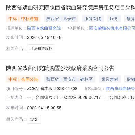
陕西省戏曲研究院陕西省戏曲研究院库房租赁项目采
中标｜中标通知
陕西省｜西安市
服务采购
服务
预算
招标单位：
陕西省戏曲研究院
中标单位：
西安荣瑞兴机电有限公
发布时间：
2026-05-19 10:48
相关产品：
库房租赁服务
陕西省戏曲研究院购置沙发政府采购合同公告
中标｜合同公告
陕西省｜西安市｜碑林区
家具建材
货物
项目编号：
ZCBN-省本级-2026-01708
招标单位：
陕西省戏曲研
一、合同编号：HT-省本级-2026-00717二、合同名称
正文内容：
地址：文艺北路133号联系方式：87863434供应商(乙
发布时间：
2026-04-15 00:55
序号名称数量(单位)单价(元)总价(元)规格型号/服务要求1沙发1(个)
相关产品：
沙发