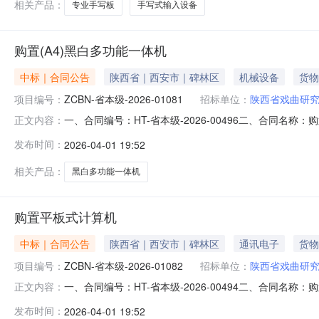
相关产品：
专业手写板
手写式输入设备
购置(A4)黑白多功能一体机
中标｜合同公告
陕西省｜西安市｜碑林区
机械设备
货物
项目编号：
ZCBN-省本级-2026-01081
招标单位：
陕西省戏曲研
一、合同编号：HT-省本级-2026-00496二、合同名称
正文内容：
合同主体采购人（甲方）：陕西省戏曲研究院地址：文艺北路
发布时间：
2026-04-01 19:52
联系方式：18991929323六、合同主要信息主要标的名
相关产品：
黑白多功能一体机
购置平板式计算机
中标｜合同公告
陕西省｜西安市｜碑林区
通讯电子
货物
项目编号：
ZCBN-省本级-2026-01082
招标单位：
陕西省戏曲研
一、合同编号：HT-省本级-2026-00494二、合同名称
正文内容：
方）：陕西省戏曲研究院地址：文艺北路133号联系方式：
发布时间：
2026-04-01 19:52
13572278694六、合同主要信息主要标的名称：平板式计