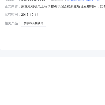
黑龙江省机电工程学校教学综合楼新建项目发布时间：2013-1
正文内容：
通招标代理有限公司招标地区：黑龙江省招标产品：所属行业：;建筑
发布时间：
2013-10-14
间：报名地点绥化市建设工程交易中心205室招标代理机构
相关产品：
教学综合楼新建
NEW
HOT
5折起