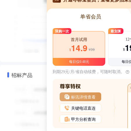
单省会员
限购一次
最划算
1
首月试用
1
14.9
¥39
¥
¥
每日仅0.48元
每日仅
到期29元/月/省自动续费，可随时取消。
招标产品
标讯详情查看
关键电话直连
甲方分析查询