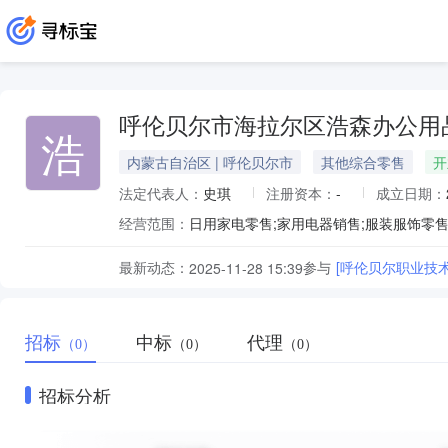
呼伦贝尔市海拉尔区浩森办公用
浩
内蒙古自治区 | 呼伦贝尔市
其他综合零售
开
法定代表人：
史琪
注册资本：
-
成立日期：
经营范围：
最新动态：
参与
[呼伦贝尔职业技
2025-11-28 15:39
招标
中标
代理
（0）
（0）
（0）
招标分析