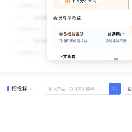
甲方分析查询
会员尊享权益
招投标
招
0