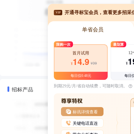
开通寻标宝会员，查看更多招采
VIP
单省会员
限购一次
最划算
1
首月试用
1
14.9
¥39
¥
¥
每日仅0.48元
每日仅
到期29元/月/省自动续费，可随时取消。
招标产品
标讯详情查看
关键电话直连