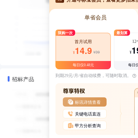
单省会员
限购一次
最划算
1
首月试用
1
14.9
¥39
¥
¥
每日仅0.48元
每日仅
到期29元/月/省自动续费，可随时取消。
招标产品
标讯详情查看
关键电话直连
甲方分析查询