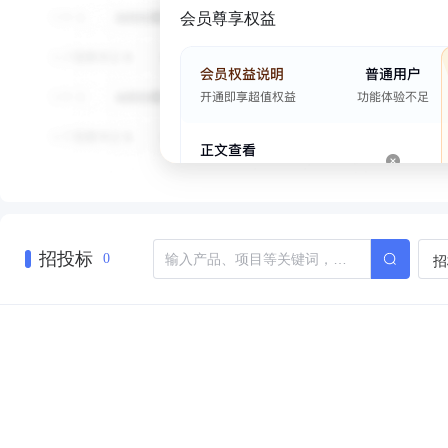
会员尊享权益
招投标
招
0