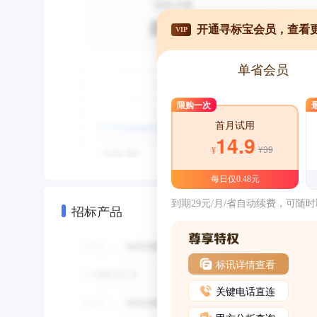
开通寻标宝会员，查看
VIP
单省会员
限购一次
首月试用
14.9
¥39
¥
每日仅0.48元
到期29元/月/省自动续费，可随
招标产品
标讯详情查看
关键电话直连