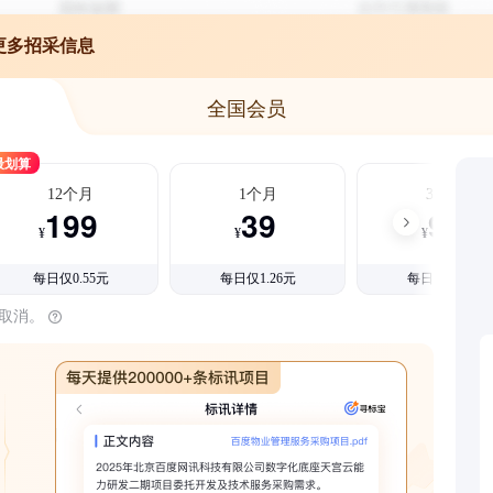
更多招采信息
全国会员
最划算
12个月
1个月
3个月
199
39
99
¥
¥
¥
每日仅0.55元
每日仅1.26元
每日仅1.08元
时取消。