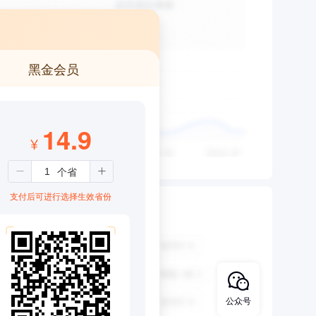
黑金会员
14.9
¥
支付后可进行选择生效省份
公众号