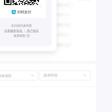
扫码支付
支付则代表同意
交易服务协议
｜
用户协议
发票获取
省份地区