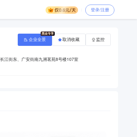
登录/注册
企业全景
取消收藏
监控
长江街东、广安街南九洲茗苑8号楼107室