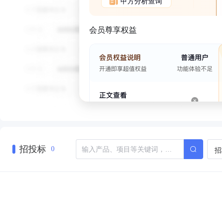
甲方分析查询
会员尊享权益
招投标
招
0