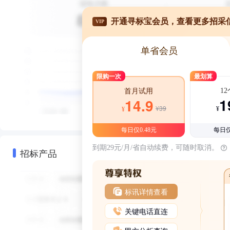
开通寻标宝会员，查看更多招采
VIP
单省会员
限购一次
最划算
1
首月试用
1
14.9
¥39
¥
¥
每日仅0.48元
每日仅
到期29元/月/省自动续费，可随时取消。
招标产品
标讯详情查看
关键电话直连