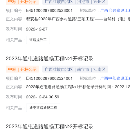
中标｜开标公示
广西壮族自治区｜河池市｜宜州区
项目编号：
E4512002876002523001
招标单位：
广西启兴建设工
都安县2022年广西乡村道路“三项工程”——自然村（屯）道路提
正文内容：
点都安县第二开标室(不见面开标室)开标时间2022-12-27
发布时间：
2022-12-27
额:0.00元,投标文件递交时间:未上传,投标人名称:广西元盛建
相关产品：
道路提升工
2022年通屯道路通畅工程№1开标记录
中标｜开标公示
广西壮族自治区｜南宁市｜江南区
项目编号：
E4512002876002524001
招标单位：
广西中蓝建设工
2022年通屯道路通畅工程№1开标记录开标时间：2022-12-2
正文内容：
录内容投标人名称:广西中蓝建设工程有限公司;项目负责人:;报
发布时间：
2022-12-24 06:59
设有限公司;项目负责人:;报价:0.00元/%;工期:日历天;质量
相关产品：
通屯道路通畅工程
2022年通屯道路通畅工程№2开标记录