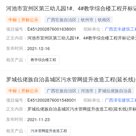
河池市宜州区第三幼儿园1#、4#教学综合楼工程开标
中标｜开标公示
广西壮族自治区｜钦州市｜钦南区
项目编号：
E4512002876001638001
招标单位：
广西宏丰建筑工
河池市宜州区第三幼儿园1#、4#教学综合楼工程开标记录开标时间
正文内容：
12-1609:00开标记录内容投标人名称:广西宏丰建筑工程有限
发布时间：
2021-12-16
庆祥建设工程有限公司;项目负责人:郭松玉;报价:12838563.
相关产品：
教学综合楼工程
罗城仫佬族自治县城区污水管网提升改造工程(延长线
中标｜开标公示
广西壮族自治区｜河池市｜罗城仫佬族自治县
项目编号：
E4512002876001548001
招标单位：
广西泽安建筑工
罗城仫佬族自治县城区污水管网提升改造工程(延长线)开标记录开标
正文内容：
2021-11-2310:30开标记录内容投标人名称:广西泽安建
发布时间：
2021-11-23
广西桂宝工程监理咨询有限公司;项目负责人:;报价:0.00元/%
相关产品：
污水管网提升改造工程