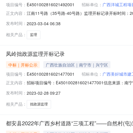
项目编号：
E4501002816021492001
招标单位：
广西洋城工程项
江南11号路（35号路-40号路）监理开标记录开标时间：2023
正文内容：
时间2023-03-0309:30开标记录内容投标人名称:广西洋
发布时间：
2023-03-04 06:38
标人名称:广西华咨诚工程项目管理有限责任公司;项目负责人:;报
相关产品：
监理
凤岭拙政源监理开标记录
中标｜开标公示
广西壮族自治区｜南宁市｜兴宁区
项目编号：
E4501002816021477001
招标单位：
广西美好城市建
招标项目编号：E4501002816021477001信息来
正文内容：
人开标地点C3开标室（工程类）（约容纳50人）开标时间2023
发布时间：
2023-02-28 09:27
保证金金额:0.00元,投标文件递交时间:未上传,投标人名称:
相关产品：
拙政源监理
都安县2022年广西乡村道路“三项工程”——自然村(屯