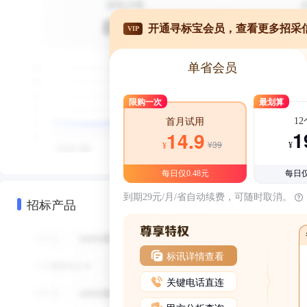
开通寻标宝会员，查看更多招采
VIP
单省会员
限购一次
最划算
1
首月试用
1
14.9
¥39
¥
¥
每日仅0.48元
每日仅
到期29元/月/省自动续费，可随时取消。
招标产品
标讯详情查看
关键电话直连