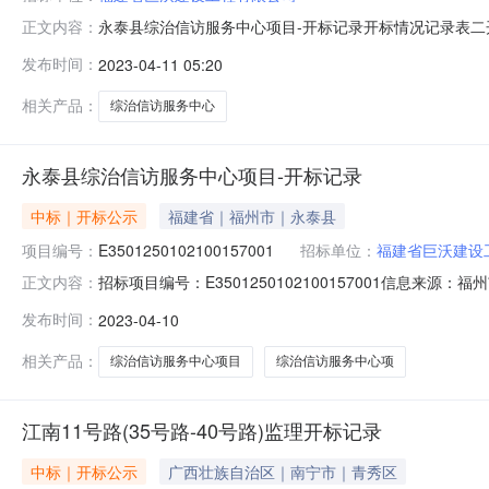
永泰县综治信访服务中心项目-开标记录开标情况记录表
正文内容：
（1）开标时间：2023-04-1009:30投标人代表
发布时间：
2023-04-11 05:20
用于本招标项目的企业季度信用得分解密情况备注信用得分本招标项
相关产品：
综治信访服务中心
永泰县综治信访服务中心项目-开标记录
中标｜开标公示
福建省｜福州市｜永泰县
项目编号：
E3501250102100157001
招标单位：
福建省巨沃建设
招标项目编号：E3501250102100157001信息来
正文内容：
交易服务中心开标参与人陈明益;黄海鹰;江文光;方文静;林源
发布时间：
2023-04-10
三签章打印永泰县综治信访服务中心项目（项目名称）永泰县综
相关产品：
综治信访服务中心项目
综治信访服务中心项
江南11号路(35号路-40号路)监理开标记录
中标｜开标公示
广西壮族自治区｜南宁市｜青秀区