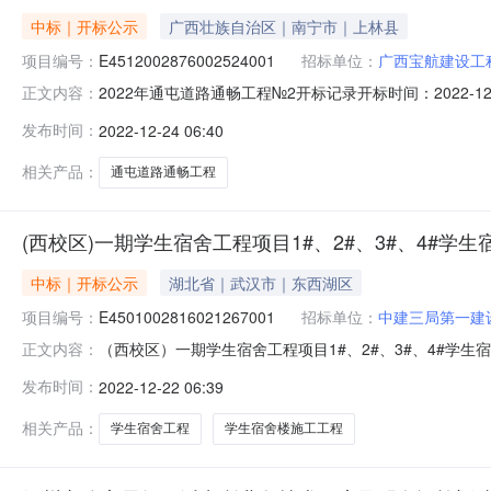
中标｜开标公示
广西壮族自治区｜南宁市｜上林县
项目编号：
E4512002876002524001
招标单位：
广西宝航建设工
2022年通屯道路通畅工程№2开标记录开标时间：2022-12-2
正文内容：
录内容投标人名称:广西宝航建设工程有限公司;项目负责人:;报
发布时间：
2022-12-24 06:40
有限公司;项目负责人:;报价:0.00元/%;工期:日历天;质量要
相关产品：
通屯道路通畅工程
(西校区)一期学生宿舍工程项目1#、2#、3#、4#学
中标｜开标公示
湖北省｜武汉市｜东西湖区
项目编号：
E4501002816021267001
招标单位：
中建三局第一建
（西校区）一期学生宿舍工程项目1#、2#、3#、4#学生宿舍楼
正文内容：
室（工程类）（约容纳50人）开标时间2022-12-2109:3
发布时间：
2022-12-22 06:39
求:;保证金金额:0.00元,投标文件递交时间:TueDec2015:
相关产品：
学生宿舍工程
学生宿舍楼施工工程