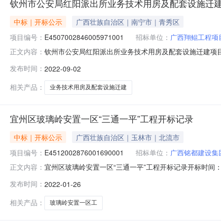
钦州市公安局红阳派出所业务技术用房及配套设施迁
中标｜开标公示
广西壮族自治区｜南宁市｜青秀区
项目编号：
E4507002846005971001
招标单位：
广西翔鲲工程项
钦州市公安局红阳派出所业务技术用房及配套设施迁建项目总承包开
正文内容：
时间2022-09-0209:30开标记录内容投标人名称:广西翔
发布时间：
2022-09-02
传,投标人名称:中建交通建设集团有限公司;项目负责人:;报价:0
相关产品：
业务技术用房及配套设施迁建
宜州区玻璃岭安置一区“三通一平”工程开标记录
中标｜开标公示
广西壮族自治区｜玉林市｜北流市
项目编号：
E4512002876001690001
招标单位：
广西铭都建设集
宜州区玻璃岭安置一区“三通一平”工程开标记录开标时间：2022-
正文内容：
2609:00开标记录内容投标人名称:广西铭都建设集团有限公司;
发布时间：
2022-01-26
间:TueJan2516:41:30CST2022,投标人名称:广西融达
相关产品：
玻璃岭安置一区工