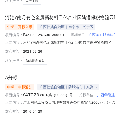
相关产品：
室外工程
河池?南丹有色金属新材料千亿产业园陆港保税物流园
中标｜开标公示
广西壮族自治区｜南宁市｜兴宁区
项目编号：
E4512002876001399001
招标单位：
广西美好城市建
河池?南丹有色金属新材料千亿产业园陆港保税物流园区（河池
正文内容：
E4512002876001399001开标参与人开标地点河池第一
发布时间：
2021-08-26
历天;质量要求:;保证金金额:0.00元,投标文件递交时间:未
相关产品：
初步勘察服务
A分标
中标｜中标通知
广西壮族自治区｜防城港市｜东兴市
项目编号：
GXTZ-ZB-2016第（00226）号
招标单位：
广西华隆建
广西同泽工程项目管理有限责任公司隆安县200万元（不含
正文内容：
任公司隆安县200万元（不含200万元）以下政府投资工
发布时间：
2016-04-29
元）以下政府投资工程项目施工定点采购进行国内公开招标