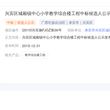
目编号：GXTZ-Z
兴宾区城厢镇中心小学教学综合楼工程中标候选人公
中标｜候选人公示
广西壮族自治区｜来宾市｜兴宾区
项目编号：
[2015]兴宾施FJGZ第36号
招标单位：
来宾市兴宾区城
兴宾区城厢镇中心小学教学综合楼工程中标候选人公示发布时
正文内容：
限公司招标地区：广西壮族自治区招标产品：所属行业：;其
发布时间：
2015-12-31
市兴宾区城厢镇中心小学招标类别■委托招标□自行招标招
面积为2708
相关产品：
教学综合楼工程
NEW
HOT
5折起