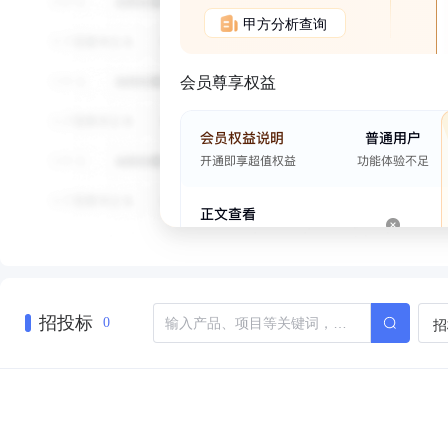
甲方分析查询
会员尊享权益
招投标
招
0