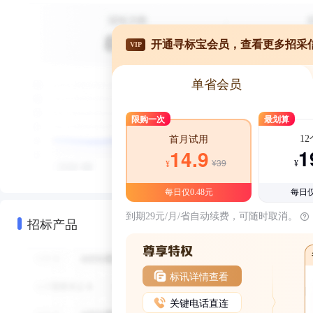
开通寻标宝会员，查看更多招采
VIP
单省会员
限购一次
最划算
1
首月试用
1
14.9
¥39
¥
¥
每日仅0.48元
每日仅
到期29元/月/省自动续费，可随时取消。
招标产品
标讯详情查看
关键电话直连